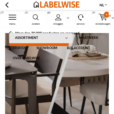
NL
(7)
(5)
(6)
(9)
0
nl
Menu
menu
zoeken
inloggen
service
winkelwagen
Meer dan 30.000 producten op voorraad
ASSORTIMENT
MAATWERK
STOFFEN
SHOWROOM
B2B ACCOUNT
OVER LABELWISE