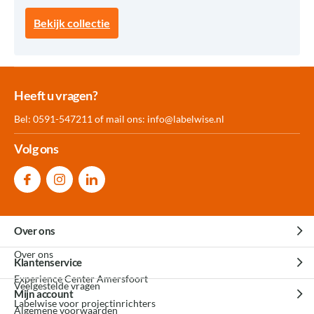
Bekijk collectie
Meer dan 30.000
Experience
Producten uit
Heeft u vragen?
producten op voorraad
Center Amersfoort
eigen fabriek
Bel: 0591-547211 of mail ons:
info@labelwise.nl
Volg ons
Over ons
Over ons
Klantenservice
Experience Center Amersfoort
Veelgestelde vragen
Mijn account
Labelwise voor projectinrichters
Algemene voorwaarden