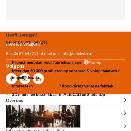
Heeft u vragen?
Bel ons: 0591 - 547211
Meer dan 30.000
Experience
Producten uit
Heeft u vragen?
producten op voorraad
Center Amersfoort
eigen fabriek
Bel: 0591-547211 of mail ons:
info@labelwise.nl
Projectmeubilair voor fabrieksprijzen
Tooltip
Volg ons
Meer dan 30.000 producten op voorraad & volop maatwerk
mogelijkheden
Interesse in
betere prijzen
? Koop direct vanaf de fabriek
3D modellen beschikbaar in AutoCAD en SketchUp
Over ons
Over ons
Klantenservice
Experience Center Amersfoort
Veelgestelde vragen
Mijn account
Labelwise voor projectinrichters