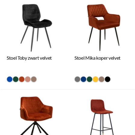
Stoel Toby zwart velvet
Stoel Mika koper velvet
#0648a8
#154734
#ac3c17
#c98a78
#967b6a
#707070
#073475
#154734
#ffc42a
#967b6a
#000000