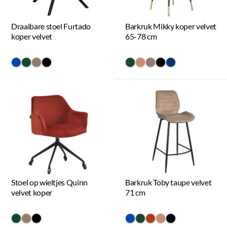
Draaibare stoel Furtado
Barkruk Mikky koper velvet
koper velvet
65-78 cm
#0648a8
#154734
#967b6a
#000000
#154734
#c98a78
#967b6a
#000000
#073475
Stoel op wieltjes Quinn
Barkruk Toby taupe velvet
velvet koper
71 cm
#154734
#967b6a
#000000
#0648a8
#154734
#ac3c17
#c98a78
#000000