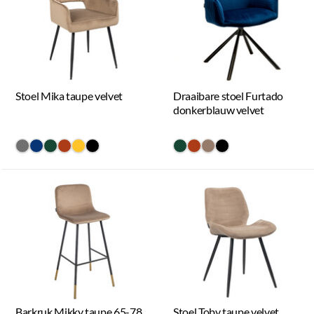
Stoel Mika taupe velvet
Draaibare stoel Furtado
donkerblauw velvet
#707070
#073475
#154734
#ac3c17
#ffc42a
#000000
#154734
#ac3c17
#967b6a
#000000
Barkruk Mikky taupe 65-78
Stoel Toby taupe velvet