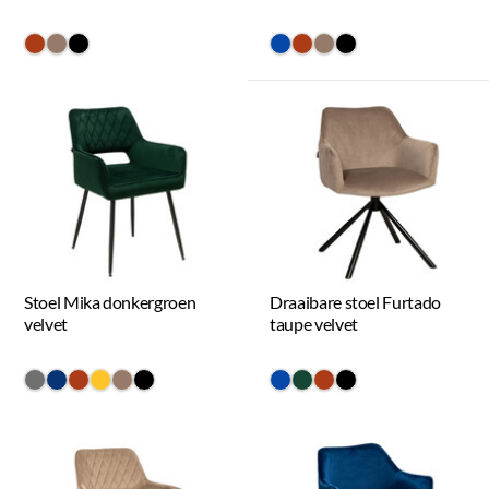
#ac3c17
#967b6a
#000000
#0648a8
#ac3c17
#967b6a
#000000
Stoel Mika donkergroen
Draaibare stoel Furtado
velvet
taupe velvet
#707070
#073475
#ac3c17
#ffc42a
#967b6a
#000000
#0648a8
#154734
#ac3c17
#000000