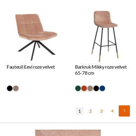
Fauteuil Eevi roze velvet
Barkruk Mikky roze velvet
65-78 cm
#000000
#967b6a
#154734
#ac3c17
#967b6a
#000000
#073475
1
2
3
4