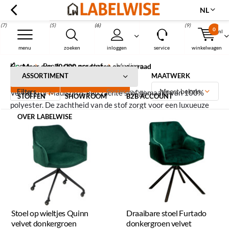
NL
(7)
(5)
(6)
(9)
0
nl
Menu
menu
zoeken
inloggen
service
winkelwagen
Home
Producten per stof
Madison
Meer dan 30.000 producten op voorraad
Madison
ASSORTIMENT
MAATWERK
Filters
Sorteren op:
Velvet stof Madison is een zachte stof gemaakt van 100%
STOFFEN
SHOWROOM
B2B ACCOUNT
polyester. De zachtheid van de stof zorgt voor een luxueuze
uitstraling. Met deze producten wordt direct een velvet chique
OVER LABELWISE
interieurstijl gecreëerd.
Stoel op wieltjes Quinn
Draaibare stoel Furtado
velvet donkergroen
donkergroen velvet