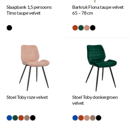
Slaapbank 1,5 persoons
Barkruk Fiona taupe velvet
Timo taupe velvet
65 – 78 cm
#000000
#ac3c17
#154734
#c98a78
#000000
Stoel Toby roze velvet
Stoel Toby donkergroen
velvet
#0648a8
#154734
#ac3c17
#967b6a
#000000
#0648a8
#ac3c17
#c98a78
#967b6a
#000000