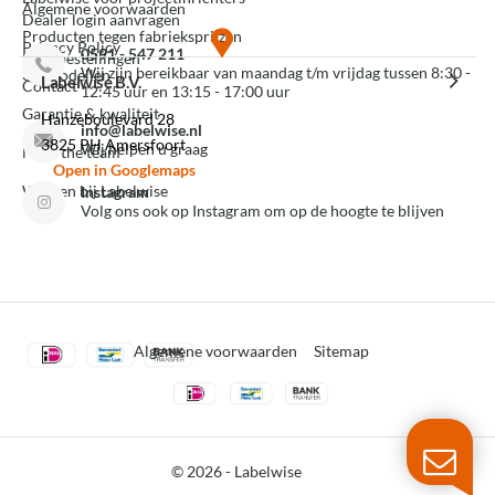
Algemene voorwaarden
Dealer login aanvragen
Producten tegen fabrieksprijzen
Privacy Policy
0591 - 547 211
Mijn bestellingen
Wij zijn bereikbaar van maandag t/m vrijdag tussen 8:30 -
3D modellen
Labelwise B.V.
Contact
12:45 uur en 13:15 - 17:00 uur
Garantie & kwaliteit
Hanzeboulevard 28
info@labelwise.nl
3825 PH Amersfoort
Wij helpen u graag
Meet the team
Open in Googlemaps
Werken bij Labelwise
Instagram
Volg ons ook op Instagram om op de hoogte te blijven
Algemene voorwaarden
Sitemap
© 2026 -
Labelwise