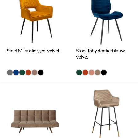
Stoel Mika okergeel velvet
Stoel Toby donkerblauw
velvet
#707070
#073475
#154734
#ac3c17
#967b6a
#000000
#154734
#ac3c17
#c98a78
#967b6a
#000000