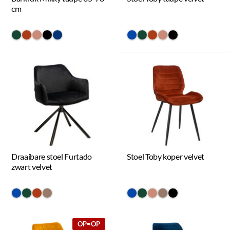
cm
#154734
#ac3c17
#c98a78
#000000
#073475
#0648a8
#154734
#ac3c17
#c98a78
#000000
Draaibare stoel Furtado
Stoel Toby koper velvet
zwart velvet
#0648a8
#154734
#ac3c17
#967b6a
#0648a8
#154734
#c98a78
#967b6a
#000000
OP=OP