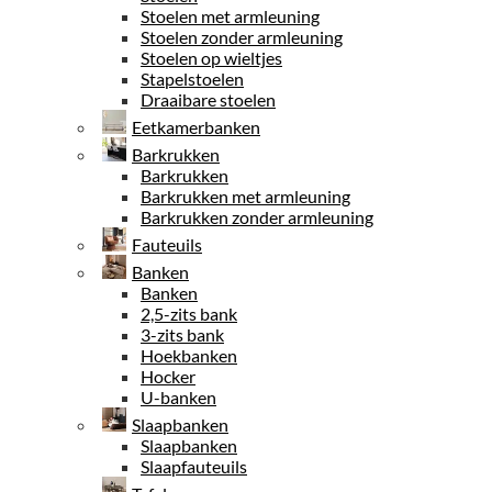
Stoelen met armleuning
Stoelen zonder armleuning
Stoelen op wieltjes
Stapelstoelen
Draaibare stoelen
Eetkamerbanken
Barkrukken
Barkrukken
Barkrukken met armleuning
Barkrukken zonder armleuning
Fauteuils
Banken
Banken
2,5-zits bank
3-zits bank
Hoekbanken
Hocker
U-banken
Slaapbanken
Slaapbanken
Slaapfauteuils