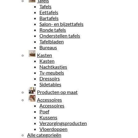
Tafels
Tafels
Eettafels
Bartafels
Salon- en bijzettafels
Ronde tafels
Onderstellen tafels
Tafelbladen
Bureaus
Kasten
Kasten
Nachtkastjes
Tv-meubels
Dressoirs
Sidetables
Producten op maat
Accessoires
Accessoires
Poef
Kussens
Verzorgingsproducten
Vloerdoppen
Alle categorieën