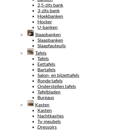
2,5-zits bank
3-zits bank
Hoekbanken
Hocker
U-banken
Slaapbanken
Slaapbanken
Slaapfauteuils
Tafels
Tafels
Eettafels
Bartafels
Salon- en bijzettafels
Ronde tafels
Onderstellen tafels
Tafelbladen
Bureaus
Kasten
Kasten
Nachtkastjes
Tv-meubels
Dressoirs