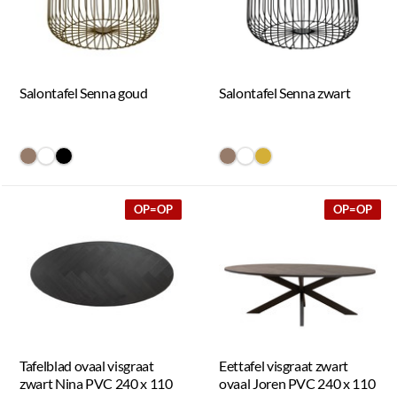
Salontafel Senna goud
Salontafel Senna zwart
#967b6a
#FFFFFF
#000000
#967b6a
#FFFFFF
#D4AF37
OP=OP
OP=OP
Tafelblad ovaal visgraat
Eettafel visgraat zwart
zwart Nina PVC 240 x 110
ovaal Joren PVC 240 x 110