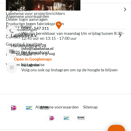
Experience Center Amersfoort
Veelgestelde vragen
Mijn account
Labelwise voor projectinrichters
Algemene voorwaarden
Dealer login aanvragen
Producten tegen fabrieksprijzen
Privacy Policy
0591 - 547 211
Mijn bestellingen
Wij zijn bereikbaar van maandag t/m vrijdag tussen 8:30 -
3D modellen
Labelwise B.V.
Contact
12:45 uur en 13:15 - 17:00 uur
Garantie & kwaliteit
Hanzeboulevard 28
info@labelwise.nl
3825 PH Amersfoort
Wij helpen u graag
Meet the team
Open in Googlemaps
Werken bij Labelwise
Instagram
Volg ons ook op Instagram om op de hoogte te blijven
Algemene voorwaarden
Sitemap