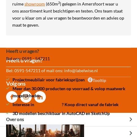
2
ruime
showroom
(650m
) gelegen in Amersfoort waar u
ons assortiment kunt bezichtigen en testen. Ons team staat
voor u klaar om al uw vragen te beantwoorden en advies op
maat te geven.
Heeft u vragen?
Bel ons: 0591 - 547211
Meer dan 30.000
Experience
Producten uit
Heeft u vragen?
producten op voorraad
Center Amersfoort
eigen fabriek
Bel: 0591-547211 of mail ons:
info@labelwise.nl
Projectmeubilair voor fabrieksprijzen
Tooltip
Volg ons
Meer dan 30.000 producten op voorraad & volop maatwerk
mogelijkheden
Interesse in
betere prijzen
? Koop direct vanaf de fabriek
3D modellen beschikbaar in AutoCAD en SketchUp
Over ons
Over ons
Klantenservice