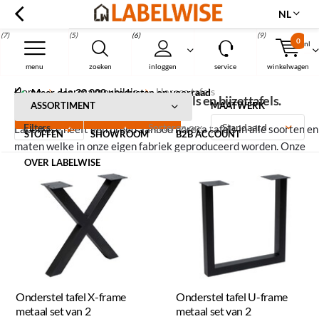
NL
(7)
(5)
(6)
(9)
0
nl
Menu
menu
zoeken
inloggen
service
winkelwagen
Home
Horeca meubilair
Horeca tafels
Meer dan 30.000 producten op voorraad
Horeca tafels, bartafels, salontafels en bijzettafels.
ASSORTIMENT
MAATWERK
Filters
Sorteren op:
Labelwise heeft een breed aanbod horeca tafels in alle soorten en
STOFFEN
SHOWROOM
B2B ACCOUNT
maten welke in onze eigen fabriek geproduceerd worden. Onze
horeca tafels zijn ook geschikt voor kantoorinrichting en kantine
OVER LABELWISE
inrichting.
Onderstel tafel X-frame
Onderstel tafel U-frame
metaal set van 2
metaal set van 2