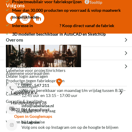
Projectmeubilair voor fabrieksprijzen
Tooltip
Volg ons
Meer dan 30.000 producten op voorraad & volop maatwerk
mogelijkheden
Interesse in
betere prijzen
? Koop direct vanaf de fabriek
3D modellen beschikbaar in AutoCAD en SketchUp
Over ons
Over ons
Klantenservice
Experience Center Amersfoort
Veelgestelde vragen
Mijn account
Labelwise voor projectinrichters
Algemene voorwaarden
Dealer login aanvragen
Producten tegen fabrieksprijzen
Privacy Policy
0591 - 547 211
Mijn bestellingen
Wij zijn bereikbaar van maandag t/m vrijdag tussen 8:30 -
3D modellen
Labelwise B.V.
Contact
12:45 uur en 13:15 - 17:00 uur
Garantie & kwaliteit
Hanzeboulevard 28
info@labelwise.nl
3825 PH Amersfoort
Wij helpen u graag
Meet the team
Open in Googlemaps
Werken bij Labelwise
Instagram
Volg ons ook op Instagram om op de hoogte te blijven