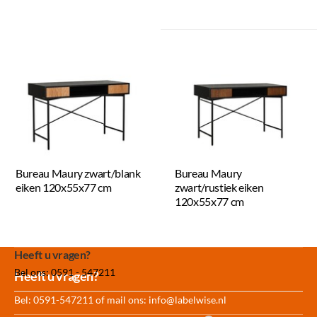
Bureau Maury zwart/blank
Bureau Maury
eiken 120x55x77 cm
zwart/rustiek eiken
120x55x77 cm
Heeft u vragen?
Bel ons: 0591 - 547211
Meer dan 30.000
Experience
Producten uit
Heeft u vragen?
producten op voorraad
Center Amersfoort
eigen fabriek
Bel: 0591-547211 of mail ons:
info@labelwise.nl