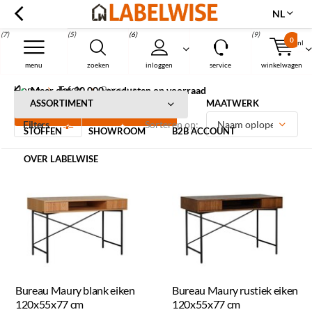
NL
(7)
(5)
(6)
(9)
0
nl
Menu
menu
zoeken
inloggen
service
winkelwagen
Home
Tafels
Bureaus
Meer dan 30.000 producten op voorraad
Bureaus
ASSORTIMENT
MAATWERK
Filters
Sorteren op:
STOFFEN
SHOWROOM
B2B ACCOUNT
OVER LABELWISE
Bureau Maury blank eiken
Bureau Maury rustiek eiken
120x55x77 cm
120x55x77 cm