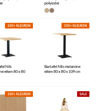
er
polyester
a5d
67b6a
#c4ad8d
#967b6a
100+ KLEUREN
100+ KLEUREN
fel Nils
Bartafel Nils melamine
e eiken 80 x 80
eiken 80 x 80 x 109 cm
100+ KLEUREN
SALE