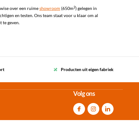
2
lwise over een ruime
showroom
(650m
) gelegen in
htigen en testen. Ons team staat voor u klaar om al
 te geven.
ort
Producten uit eigen fabriek
Volg ons