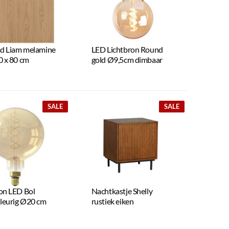
ad Liam melamine
LED Lichtbron Round
0 x 80 cm
gold Ø9,5cm dimbaar
SALE
SALE
on LED Bol
Nachtkastje Shelly
leurig Ø20 cm
rustiek eiken