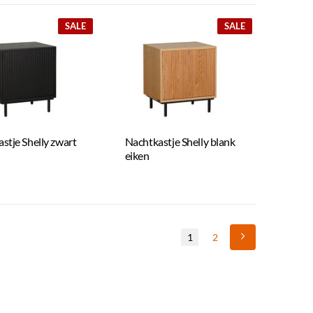
SALE
SALE
stje Shelly zwart
Nachtkastje Shelly blank
eiken
1
2