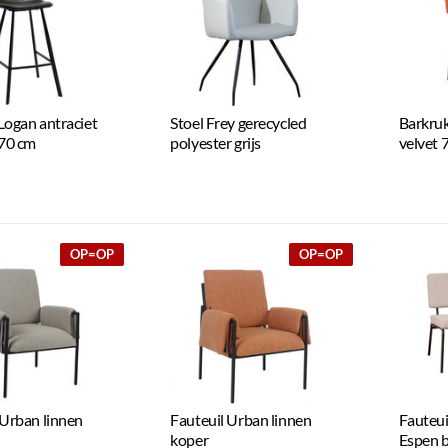
Logan antraciet
Stoel Frey gerecycled
Barkruk
 70 cm
polyester grijs
velvet 
57
OP=OP
OP=OP
 Urban linnen
Fauteuil Urban linnen
Fauteui
koper
Espen b