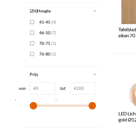
(Zit)Hoogte
41-45
(4)
Tafelbla
46-50
(7)
eiken 70
70-75
(1)
76-80
(1)
Prijs
von
tot
*
*
LED Lic
gold Ø12