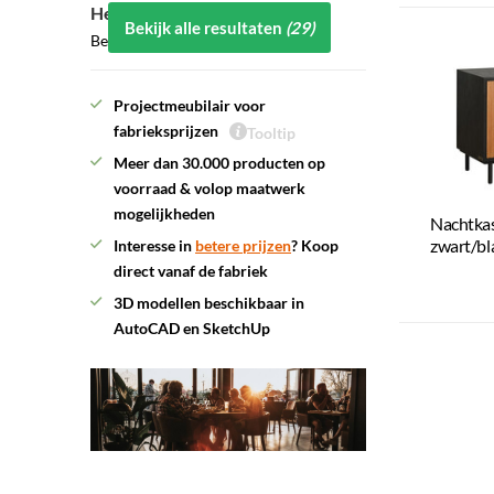
Heeft u vragen?
Bekijk alle resultaten
(29)
Bel ons: 0591 - 547211
Projectmeubilair voor
fabrieksprijzen
Tooltip
Meer dan 30.000 producten op
voorraad & volop maatwerk
mogelijkheden
Nachtkas
zwart/bl
Interesse in
betere prijzen
? Koop
direct vanaf de fabriek
3D modellen beschikbaar in
AutoCAD en SketchUp