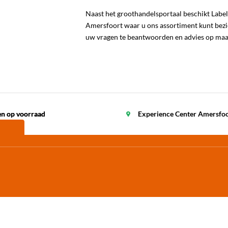
Naast het groothandelsportaal beschikt Labe
Amersfoort waar u ons assortiment kunt bezic
uw vragen te beantwoorden en advies op maat
en op voorraad
en op voorraad
Experience Center Amersfo