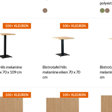
polyest
17
#967b6a
#808
#9
100+ KLEUREN
100+ KLEUREN
 Nils melamine
Bistrotafel Nils
Bistrota
 x 70 x 109 cm
melamine eiken 70 x 70
melamin
cm
cm
100+ KLEUREN
100+ KLEUREN