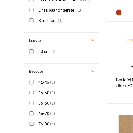
Draaibaar onderstel
(1)
#ac3c
Kruispoot
(1)
Lengte
80 cm
(4)
Breedte
Bartafel
41-45
(1)
eiken 70
46-50
(1)
56-60
(2)
66-70
(3)
76-80
(4)