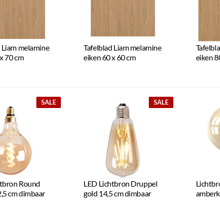
d Liam melamine
Tafelblad Liam melamine
Tafelbl
 x 70 cm
eiken 60 x 60 cm
eiken 8
SALE
SALE
htbron Round
LED Lichtbron Druppel
Lichtbr
,5 cm dimbaar
gold 14,5 cm dimbaar
amberk