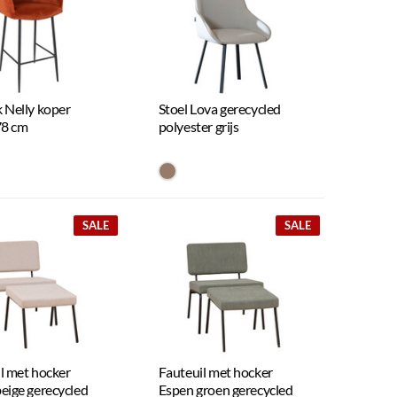
 Nelly koper
Stoel Lova gerecycled
78 cm
polyester grijs
#967b6a
SALE
SALE
l met hocker
Fauteuil met hocker
eige gerecycled
Espen groen gerecycled