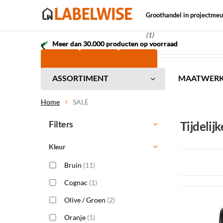
Groothandel in projectmeu
(1)
Meer dan 30.000 producten op voorraad
Meer dan 30.000 producten op voorraad
ASSORTIMENT
MAATWER
Home
SALE
Filters
Tijdelijk
Kleur
Bruin
(11)
Cognac
(1)
Olive / Groen
(2)
Oranje
(1)