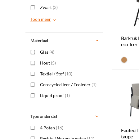
Zwart
(3)
Toon meer
Barkruk 
Materiaal
eco-leer
Glas
(4)
#be89
Hout
(5)
Textiel / Stof
(10)
Gerecycled leer / Ecoleder
(1)
Liquid proof
(1)
Type onderstel
4 Poten
(16)
Fauteuil
taupe
Rechte / Normale poten
(11)