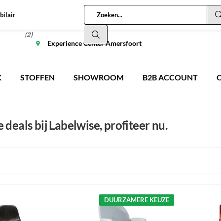
bilair
(2)
Experience Center Amersfoort
K
STOFFEN
SHOWROOM
B2B ACCOUNT
e deals bij Labelwise, profiteer nu.
DUURZAMERE KEUZE