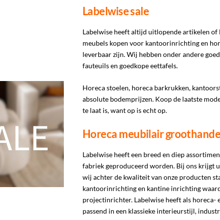
Labelwise sale
Labelwise heeft altijd uitlopende artikelen of
meubels kopen voor kantoorinrichting en hore
leverbaar zijn. Wij hebben onder andere goe
fauteuils en goedkope eettafels.
Horeca stoelen, horeca barkrukken, kantoorsto
absolute bodemprijzen. Koop de laatste mode
te laat is, want op is echt op.
Horeca meubilair groothande
Labelwise heeft een breed en diep assortime
fabriek geproduceerd worden. Bij ons krijgt u 
wij achter de kwaliteit van onze producten st
kantoorinrichting en kantine inrichting waard
projectinrichter. Labelwise heeft als horeca
passend in een klassieke interieurstijl, industr