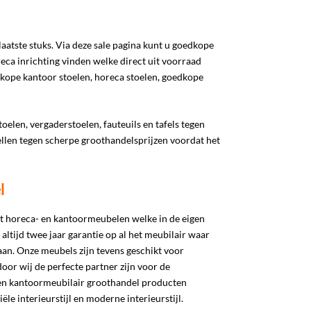
 laatste stuks. Via deze sale pagina kunt u goedkope
ca inrichting vinden welke direct uit voorraad
dkope kantoor stoelen, horeca stoelen, goedkope
elen, vergaderstoelen, fauteuils en tafels tegen
llen tegen scherpe groothandelsprijzen voordat het
l
nt horeca- en kantoormeubelen welke in de eigen
altijd twee jaar garantie op al het meubilair waar
aan. Onze meubels zijn tevens geschikt voor
oor wij de perfecte partner zijn voor de
- en kantoormeubilair groothandel producten
iële interieurstijl en moderne interieurstijl.