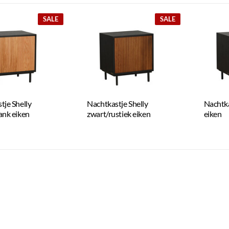
SALE
SALE
tje Shelly
Nachtkastje Shelly
Nachtka
ank eiken
zwart/rustiek eiken
eiken