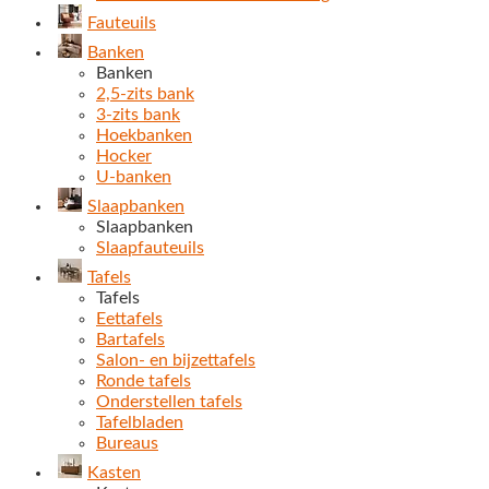
Fauteuils
Banken
Banken
2,5-zits bank
3-zits bank
Hoekbanken
Hocker
U-banken
Slaapbanken
Slaapbanken
Slaapfauteuils
Tafels
Tafels
Eettafels
Bartafels
Salon- en bijzettafels
Ronde tafels
Onderstellen tafels
Tafelbladen
Bureaus
Kasten