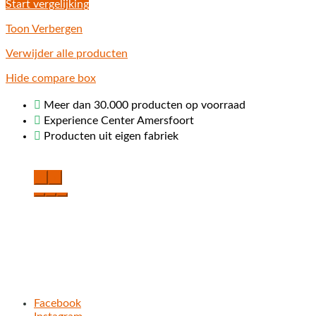
Start vergelijking
Toon
Verbergen
Verwijder alle producten
Hide compare box
Meer dan 30.000 producten op voorraad
Experience Center Amersfoort
Producten uit eigen fabriek
‹
›
Heeft u vragen?
Bel: 0591-547211 of mail ons:
info@labelwise.nl
Volg ons
Facebook