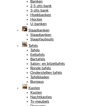
Banken
2,5-zits bank
3-zits bank
Hoekbanken
Hocker
U-banken
Slaapbanken
Slaapbanken
Slaapfauteuils
Tafels
Tafels
Eettafels
Bartafels
Salon- en bijzettafels
Ronde tafels
Onderstellen tafels
Tafelbladen
Bureaus
Kasten
Kasten
Nachtkastjes
Tv-meubels