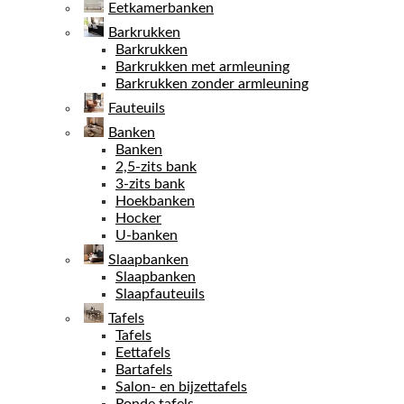
Eetkamerbanken
Barkrukken
Barkrukken
Barkrukken met armleuning
Barkrukken zonder armleuning
Fauteuils
Banken
Banken
2,5-zits bank
3-zits bank
Hoekbanken
Hocker
U-banken
Slaapbanken
Slaapbanken
Slaapfauteuils
Tafels
Tafels
Eettafels
Bartafels
Salon- en bijzettafels