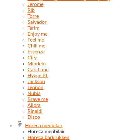
Jerome
Rib
Torre
Salvador
Tarim
Enjoy me
Feel me
Chill me
Essenza
City
Mindelo
Catch me
Hygge PL
Jackson
Lennon
Nubia
Brave me
Allora
Rinaldi
Disco
Horeca meubilair
Horeca meubilair
Horeca barkrukken