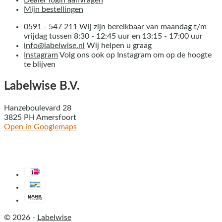
Dealer login aanvragen
Mijn bestellingen
0591 - 547 211
Wij zijn bereikbaar van maandag t/m
vrijdag tussen 8:30 - 12:45 uur en 13:15 - 17:00 uur
info@labelwise.nl
Wij helpen u graag
Instagram
Volg ons ook op Instagram om op de hoogte
te blijven
Labelwise B.V.
Hanzeboulevard 28
3825 PH Amersfoort
Open in Googlemaps
© 2026 -
Labelwise