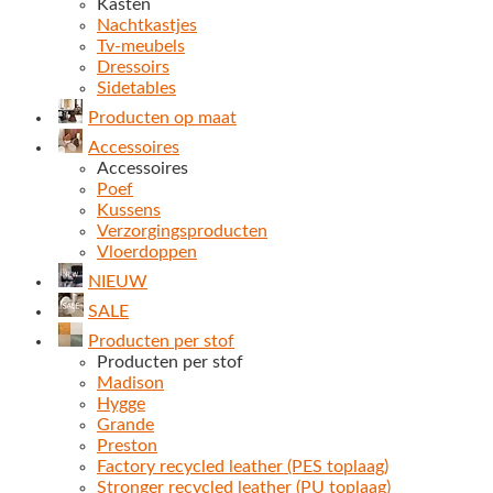
Kasten
Nachtkastjes
Tv-meubels
Dressoirs
Sidetables
Producten op maat
Accessoires
Accessoires
Poef
Kussens
Verzorgingsproducten
Vloerdoppen
NIEUW
SALE
Producten per stof
Producten per stof
Madison
Hygge
Grande
Preston
Factory recycled leather (PES toplaag)
Stronger recycled leather (PU toplaag)