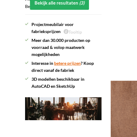
Bekijk alle resultaten
(3)
Bel ons: 0591 - 547211
Projectmeubilair voor
fabrieksprijzen
Tooltip
Meer dan 30.000 producten op
voorraad & volop maatwerk
mogelijkheden
Interesse in
betere prijzen
? Koop
direct vanaf de fabriek
3D modellen beschikbaar in
AutoCAD en SketchUp