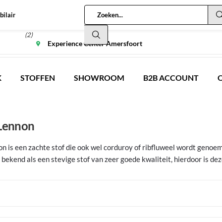
bilair
(2)
Experience Center Amersfoort
K
STOFFEN
SHOWROOM
B2B ACCOUNT
 Lennon
n is een zachte stof die ook wel corduroy of ribfluweel wordt genoemd.
 bekend als een stevige stof van zeer goede kwaliteit, hierdoor is dez