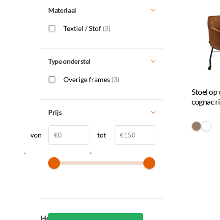
Materiaal
Textiel / Stof
(3)
Type onderstel
Overige frames
(3)
Stoel op
cognac r
Prijs
#967b
#FF
von
tot
*
*
Heeft u vragen?