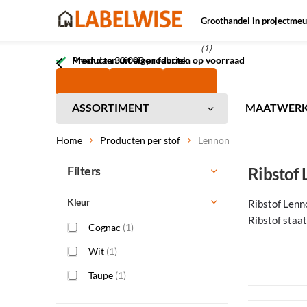
Groothandel in projectmeu
(1)
Meer dan 30.000 producten op voorraad
Producten uit eigen fabriek
ASSORTIMENT
MAATWER
Home
Producten per stof
Lennon
Filters
Ribstof
Kleur
Ribstof Lenno
Ribstof staat
Cognac
(1)
Wit
(1)
Taupe
(1)