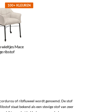
100+ KLEUREN
p wieltjes Mace
ge ribstof
957
67b6a
l corduroy of ribfluweel wordt genoemd. De stof
 Ribstof staat bekend als een stevige stof van zeer