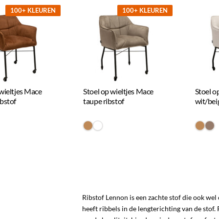
100+ KLEUREN
100+ KLEUREN
 wieltjes Mace
Stoel op wieltjes Mace
Stoel o
ibstof
taupe ribstof
wit/bei
6a
FFFF
#be8957
#FFFFFF
#be8
#9
Ribstof Lennon is een zachte stof die ook we
heeft ribbels in de lengterichting van de stof.