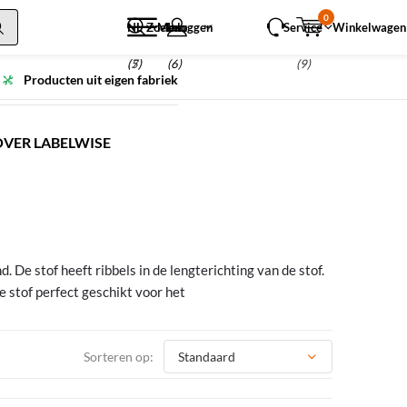
0
NL
Zoeken
Menu
Inloggen
Service
Winkelwagen
(5)
(7)
(6)
(9)
Producten uit eigen fabriek
OVER LABELWISE
 De stof heeft ribbels in de lengterichting van de stof.
e stof perfect geschikt voor het
Sorteren op: