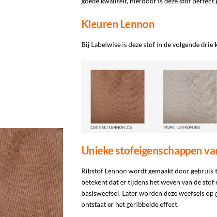
goede kwaliteit, hierdoor is deze stof perfec
Kleuren Lennon
Bij Labelwise is deze stof in de volgende drie 
Unieke stofeigenschappen van
Ribstof Lennon wordt gemaakt door gebruik t
betekent dat er tijdens het weven van de sto
basisweefsel. Later worden deze weefsels op
ontstaat er het geribbelde effect.