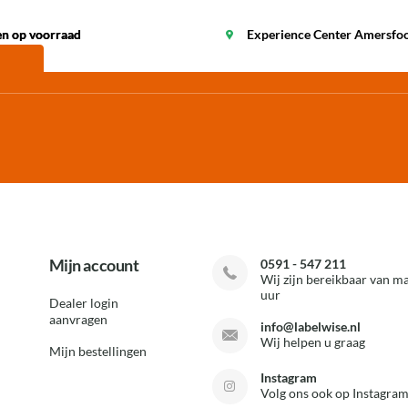
en op voorraad
en op voorraad
Experience Center Amersfo
Mijn account
0591 - 547 211
Wij zijn bereikbaar van ma
uur
Dealer login
aanvragen
info@labelwise.nl
Wij helpen u graag
Mijn bestellingen
Instagram
Volg ons ook op Instagram