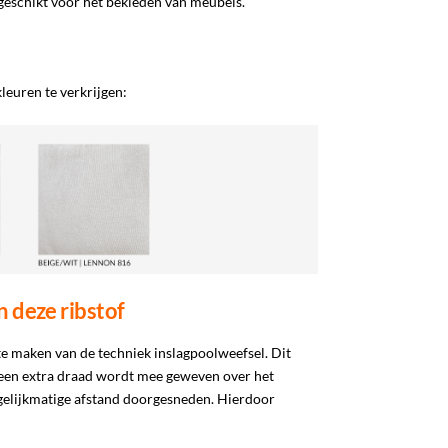
t geschikt voor het bekleden van meubels.
kleuren te verkrijgen:
 deze ribstof
e maken van de techniek inslagpoolweefsel. Dit
f een extra draad wordt mee geweven over het
 gelijkmatige afstand doorgesneden. Hierdoor