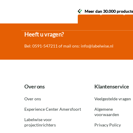
Meer dan 30.000 product
Meer dan 30.000 product
Heeft u vragen?
Bel: 0591-547211 of mail ons:
info@labelwise.nl
Over ons
Klantenservice
Over ons
Veelgestelde vragen
Experience Center Amersfoort
Algemene
voorwaarden
Labelwise voor
projectinrichters
Privacy Policy