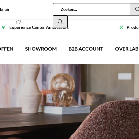
bilair
(2)
Experience Center Amersfoort
Produc
OFFEN
SHOWROOM
B2B ACCOUNT
OVER LAB