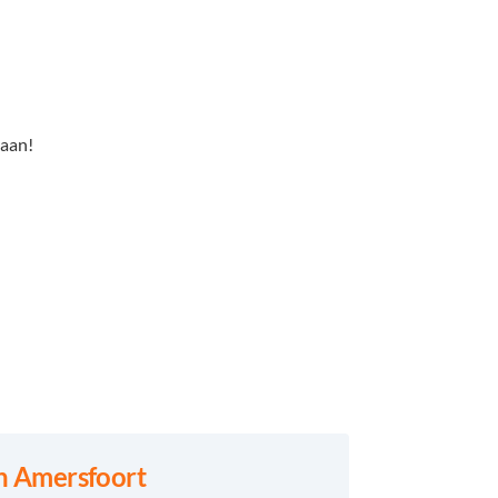
 aan!
n Amersfoort