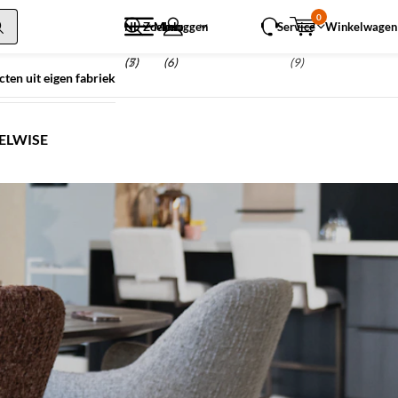
0
NL
Zoeken
Menu
Inloggen
Service
Winkelwagen
(5)
(7)
(6)
(9)
ten uit eigen fabriek
ELWISE