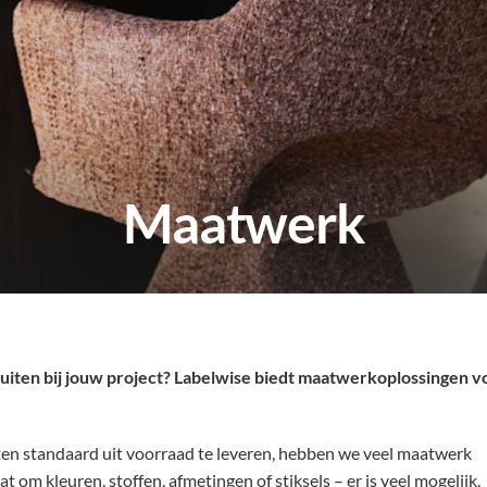
Maatwerk
luiten bij jouw project? Labelwise biedt maatwerkoplossingen v
en standaard uit voorraad te leveren, hebben we veel maatwerk
t om kleuren, stoffen, afmetingen of stiksels – er is veel mogelijk.