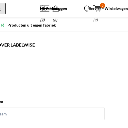
0
NL
Zoeken
Menu
Inloggen
Service
Winkelwagen
(5)
(7)
(6)
(9)
Producten uit eigen fabriek
OVER LABELWISE
am