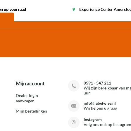
en op voorraad
en op voorraad
Experience Center Amersfo
Mijn account
0591 - 547 211
Wij zijn bereikbaar van ma
uur
Dealer login
aanvragen
info@labelwise.nl
Wij helpen u graag
Mijn bestellingen
Instagram
Volg ons ook op Instagram