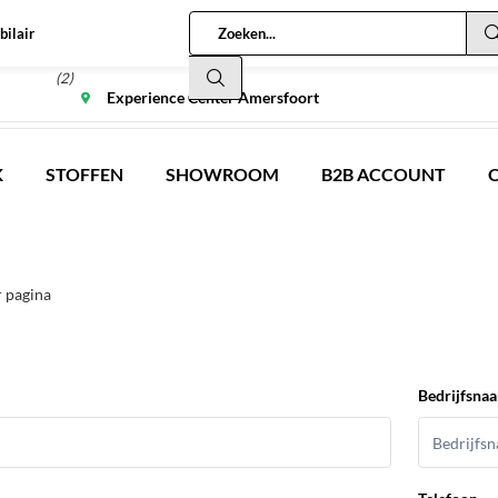
bilair
(2)
Experience Center Amersfoort
K
STOFFEN
SHOWROOM
B2B ACCOUNT
r pagina
Bedrijfsna