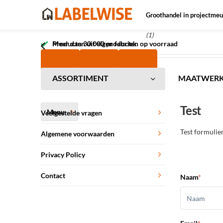
Groothandel in projectmeu
(1)
Meer dan 30.000 producten op voorraad
Producten uit eigen fabriek
ASSORTIMENT
MAATWER
Test
Menu
Veelgestelde vragen
Test formulie
Algemene voorwaarden
Privacy Policy
Contact
Naam
*