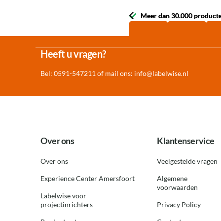
Meer dan 30.000 product
Meer dan 30.000 product
Heeft u vragen?
Bel: 0591-547211 of mail ons:
info@labelwise.nl
Over ons
Klantenservice
Over ons
Veelgestelde vragen
Experience Center Amersfoort
Algemene
voorwaarden
Labelwise voor
projectinrichters
Privacy Policy