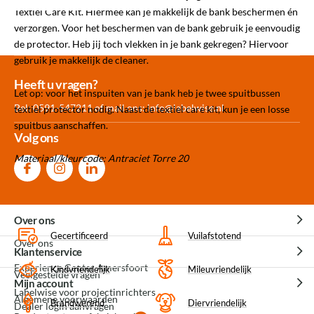
Textiel Care Kit. Hiermee kan je makkelijk de bank beschermen én
verzorgen. Voor het beschermen van de bank gebruik je eenvoudig
de protector. Heb jij toch vlekken in je bank gekregen? Hiervoor
gebruik je makkelijk de cleaner.
Meer dan 30.000
Experience
Producten uit
Heeft u vragen?
Let op: voor het inspuiten van je bank heb je twee spuitbussen
producten op voorraad
Center Amersfoort
eigen fabriek
Bel: 0591-547211 of mail ons:
info@labelwise.nl
textiel protector nodig. Naast de textiel care kit, kun je een losse
spuitbus aanschaffen.
Volg ons
Materiaal/kleurcode: Antraciet Torre 20
Over ons
Gecertificeerd
Vuilafstotend
Over ons
Klantenservice
Experience Center Amersfoort
Kindvriendelijk
Mileuvriendelijk
Veelgestelde vragen
Mijn account
Labelwise voor projectinrichters
Algemene voorwaarden
Brandwerend
Diervriendelijk
Dealer login aanvragen