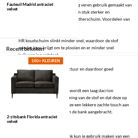
Fauteuil Madrid antraciet
Vervolgens wordt er bovenop de nosag veren gebruik gemaakt van
velvet
HR koudschuim. HR koudschuim is een stuk sterker en
comfortabeler dan bijvoorbeeld polyetherschuim. Voordelen van
HR koudschuim zijn:
HR koudschuim slinkt minder snel, waardoor de stof
minder kans krijgt om te plooien en er minder snel
Recent bekeken
kuilvorming ontstaat.
100+ KLEUREN
Hoge veerkracht
Open en elastische celstructuur en daardoor goed
ventilerend.
Bovenop de laag HR koudschuim wordt een laag dacrion
aangebracht. Deze is ter bescherming van de stof en dat deze op
zijn plek blijft. Daarnaast geeft deze een lekkere zachte touch aan
de bank. Tot slot wordt de stof van de bank aangebracht.
2-zitsbank Florida antraciet
velvet
Onderhoud
Voor het onderhouden van de bank kun je gebruik maken van een