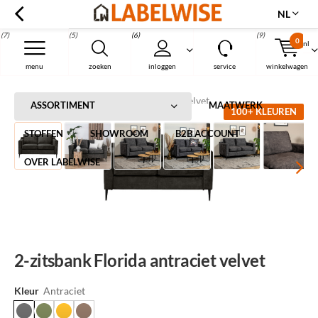
NL
(7)
(5)
(6)
(9)
0
nl
Menu
menu
zoeken
inloggen
service
winkelwagen
Home
2-zitsbank Florida antraciet velvet
ASSORTIMENT
MAATWERK
100+ KLEUREN
STOFFEN
SHOWROOM
B2B ACCOUNT
OVER LABELWISE
2-zitsbank Florida antraciet velvet
Kleur
Antraciet