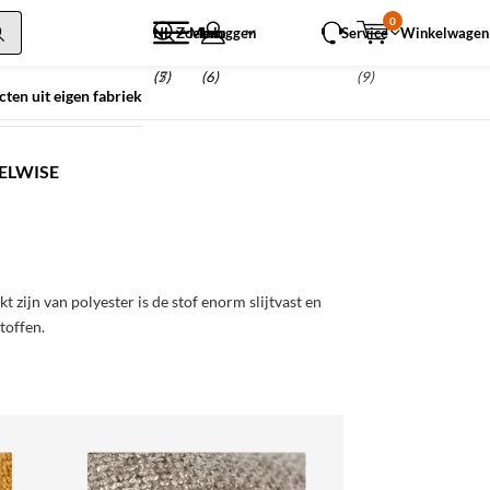
0
NL
Zoeken
Menu
Inloggen
Service
Winkelwagen
(5)
(7)
(6)
(9)
ten uit eigen fabriek
ELWISE
 zijn van polyester is de stof enorm slijtvast en
toffen.