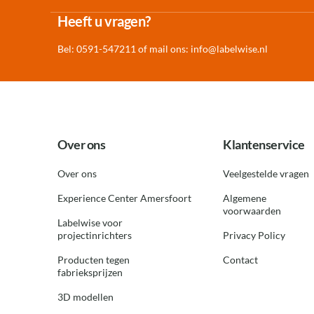
Heeft u vragen?
Bel: 0591-547211 of mail ons:
info@labelwise.nl
Over ons
Klantenservice
Over ons
Veelgestelde vragen
Experience Center Amersfoort
Algemene
voorwaarden
Labelwise voor
projectinrichters
Privacy Policy
Producten tegen
Contact
fabrieksprijzen
3D modellen