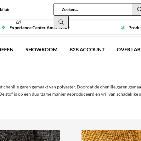
bilair
(2)
Experience Center Amersfoort
Produc
OFFEN
SHOWROOM
B2B ACCOUNT
OVER LAB
et chenille garen gemaakt van polyester. Doordat de chenille garen gemaakt
De stof is op een duurzame manier geproduceerd en vrij van schadelijke s