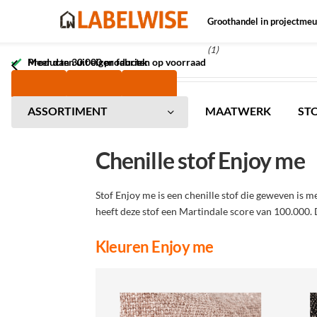
Groothandel in projectmeu
(1)
Meer dan 30.000 producten op voorraad
Producten uit eigen fabriek
ASSORTIMENT
MAATWERK
ST
Chenille stof Enjoy me
Stof Enjoy me is een chenille stof die geweven is m
heeft deze stof een Martindale score van 100.000. 
Kleuren Enjoy me