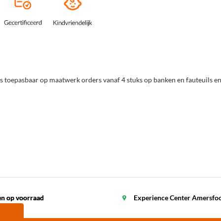
is toepasbaar op maatwerk orders vanaf 4 stuks op banken en fauteuils en
en op voorraad
en op voorraad
Experience Center Amersfo