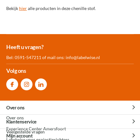
Bekijk
hier
alle producten in deze chenille stof.
Meer dan 30.000
Experience
Producten uit
Heeft u vragen?
producten op voorraad
Center Amersfoort
eigen fabriek
Bel: 0591-547211 of mail ons:
info@labelwise.nl
Volg ons
Over ons
Over ons
Klantenservice
Experience Center Amersfoort
Veelgestelde vragen
Mijn account
Labelwise voor projectinrichters