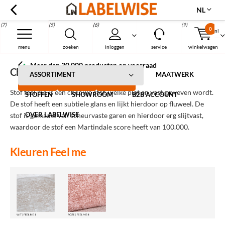
NL
(7)
(5)
(6)
(9)
0
nl
Menu
menu
zoeken
inloggen
service
winkelwagen
Meer dan 30.000 producten op voorraad
Chenille stof Feel me
ASSORTIMENT
MAATWERK
Stof feel me is een chenille stof, welke plat en vast geweven wordt.
STOFFEN
SHOWROOM
B2B ACCOUNT
De stof heeft een subtiele glans en lijkt hierdoor op fluweel. De
OVER LABELWISE
stof is gemaakt van scheurvaste garen en hierdoor erg slijtvast,
waardoor de stof een Martindale score heeft van 100.000.
Kleuren Feel me