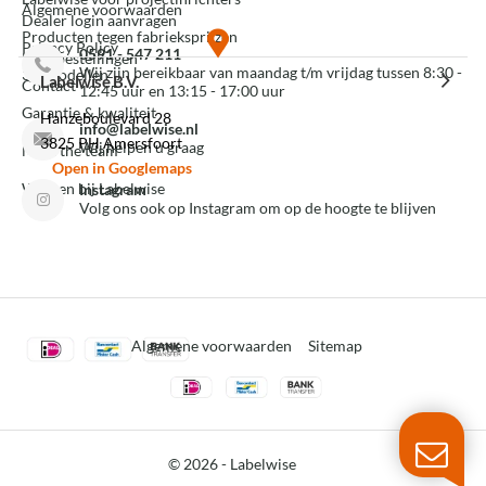
Algemene voorwaarden
Dealer login aanvragen
Producten tegen fabrieksprijzen
Privacy Policy
0591 - 547 211
Mijn bestellingen
Wij zijn bereikbaar van maandag t/m vrijdag tussen 8:30 -
3D modellen
Labelwise B.V.
Contact
12:45 uur en 13:15 - 17:00 uur
Garantie & kwaliteit
Hanzeboulevard 28
info@labelwise.nl
3825 PH Amersfoort
Wij helpen u graag
Meet the team
Open in Googlemaps
Werken bij Labelwise
Instagram
Volg ons ook op Instagram om op de hoogte te blijven
Algemene voorwaarden
Sitemap
© 2026 -
Labelwise