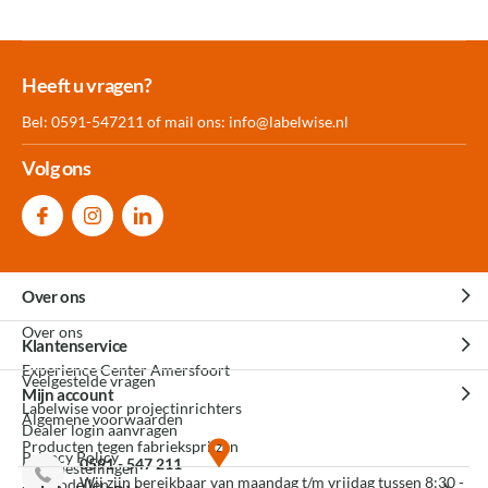
Meer dan 30.000
Experience
Producten uit
Heeft u vragen?
producten op voorraad
Center Amersfoort
eigen fabriek
Bel: 0591-547211 of mail ons:
info@labelwise.nl
Volg ons
Over ons
Over ons
Klantenservice
Experience Center Amersfoort
Veelgestelde vragen
Mijn account
Labelwise voor projectinrichters
Algemene voorwaarden
Dealer login aanvragen
Producten tegen fabrieksprijzen
Privacy Policy
0591 - 547 211
Mijn bestellingen
Wij zijn bereikbaar van maandag t/m vrijdag tussen 8:30 -
3D modellen