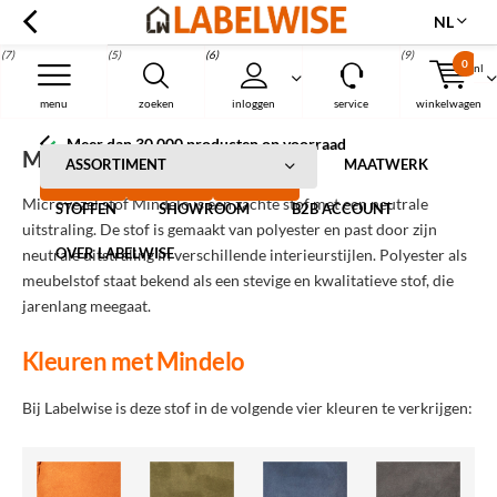
NL
(7)
(5)
(6)
(9)
0
nl
Menu
menu
zoeken
inloggen
service
winkelwagen
Meer dan 30.000 producten op voorraad
Microvezel Mindelo
ASSORTIMENT
MAATWERK
Microvezel stof Mindelo is een zachte stof met een neutrale
STOFFEN
SHOWROOM
B2B ACCOUNT
uitstraling. De stof is gemaakt van polyester en past door zijn
OVER LABELWISE
neutrale uitstraling in verschillende interieurstijlen. Polyester als
meubelstof staat bekend als een stevige en kwalitatieve stof, die
jarenlang meegaat.
Kleuren met Mindelo
Bij Labelwise is deze stof in de volgende vier kleuren te verkrijgen: