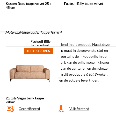
Spuit na aankoop het meubel in met de protector. Houd de
x 45 cm
Kussen Beau taupe velvet 25 x
Fauteuil Billy taupe velvet
45 cm
spuitbus rechtop op 20-30 cm afstand. De cleaner kunt u
gebruiken wanneer er hardnekkige vlekken in het meubel zijn
gekomen.
Materiaal/kleurcode: Taupe Torre 4
Recent bekeken
Fauteuil Billy
LET OP
:
Labelwise is voorraadhoudend in dit product. Naast deze
taupe velvet
kleur en stof kunnen wij deze ook op maat in de gewenste stof en
100+ KLEUREN
kleur leveren. De inkoopprijs in de portal is de inkoopprijs in de
afgebeelde stof en kleur. Bij maatwerk kan de prijs mogelijk hoger
of lager uitvallen, dit is afhankelijk van de aantallen en de gekozen
stoffen. De gemiddelde levertijd van dit product is
6 tot 8
weken.
Informeer naar de mogelijkheden en de actuele levertijden.
2,5 zits Vegas bank taupe
velvet
Gecertificeerd
Vuilafstotend