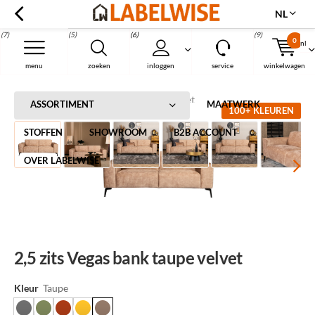
NL
(7)
(5)
(6)
(9)
0
nl
Menu
menu
zoeken
inloggen
service
winkelwagen
Home
2,5 zits Vegas bank taupe velvet
ASSORTIMENT
MAATWERK
100+ KLEUREN
STOFFEN
SHOWROOM
B2B ACCOUNT
OVER LABELWISE
2,5 zits Vegas bank taupe velvet
Kleur
Taupe