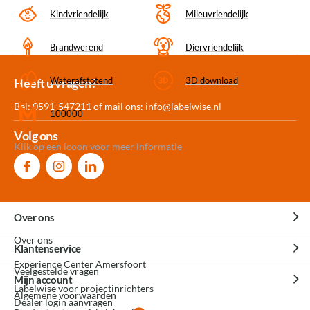
Kindvriendelijk
Mileuvriendelijk
Brandwerend
Diervriendelijk
Waterafstotend
3D download
Meer dan 30.000
Experience
Producten uit
Heeft u vragen?
producten op voorraad
Center Amersfoort
eigen fabriek
Bel: 0591-547211 of mail ons:
info@labelwise.nl
100000
Volg ons
Klik op een icoon voor meer informatie
Over ons
Over ons
Klantenservice
Experience Center Amersfoort
Veelgestelde vragen
Mijn account
Labelwise voor projectinrichters
Algemene voorwaarden
Dealer login aanvragen