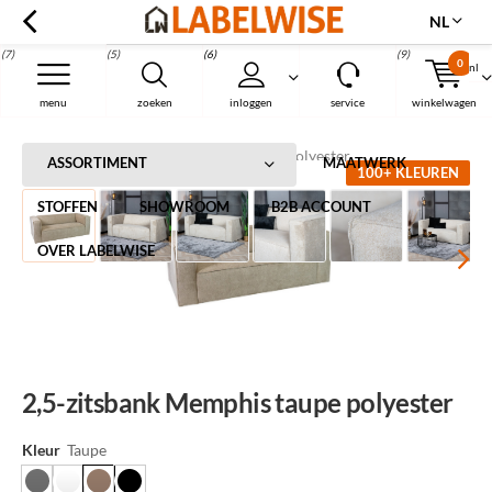
NL
(7)
(5)
(6)
(9)
0
nl
Menu
menu
zoeken
inloggen
service
winkelwagen
Home
2,5-zitsbank Memphis taupe polyester
ASSORTIMENT
MAATWERK
100+ KLEUREN
STOFFEN
SHOWROOM
B2B ACCOUNT
OVER LABELWISE
2,5-zitsbank Memphis taupe polyester
Kleur
Taupe