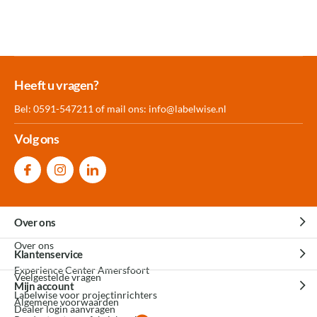
Meer dan 30.000
Experience
Producten uit
Heeft u vragen?
producten op voorraad
Center Amersfoort
eigen fabriek
Bel: 0591-547211 of mail ons:
info@labelwise.nl
Volg ons
Over ons
Over ons
Klantenservice
Experience Center Amersfoort
Veelgestelde vragen
Mijn account
Labelwise voor projectinrichters
Algemene voorwaarden
Dealer login aanvragen