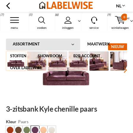
NL
(7)
(5)
(6)
(9)
0
nl
Menu
menu
zoeken
inloggen
service
winkelwagen
Home
3-zitsbank Kyle chenille paars
ASSORTIMENT
MAATWERK
NIEUW
STOFFEN
SHOWROOM
B2B ACCOUNT
OVER LABELWISE
3-zitsbank Kyle chenille paars
Kleur
Paars