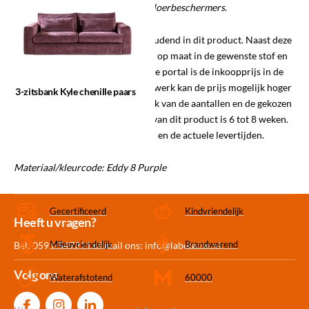
te beschermen met bijpassende vloerbeschermers.
LET OP: Labelwise is voorraadhoudend in dit product. Naast deze
kleur en stof kunnen wij deze ook op maat in de gewenste stof en
kleur leveren. De inkoopprijs in de portal is de inkoopprijs in de
afgebeelde stof en kleur. Bij maatwerk kan de prijs mogelijk hoger
3-zitsbank Kyle chenille paars
of lager uitvallen, dit is afhankelijk van de aantallen en de gekozen
stoffen. De gemiddelde levertijd van dit product is 6 tot 8 weken.
Informeer naar de mogelijkheden en de actuele levertijden.
Materiaal/kleurcode: Eddy 8 Purple
Gecertificeerd
Kindvriendelijk
Meer dan 30.000
Experience
Producten uit
Heeft u vragen?
producten op voorraad
Center Amersfoort
eigen fabriek
Mileuvriendelijk
Brandwerend
Bel: 0591-547211 of mail ons:
info@labelwise.nl
Volg ons
Waterafstotend
60000