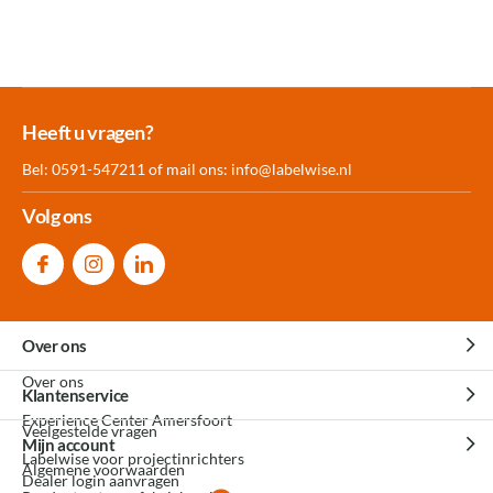
Meer dan 30.000
Experience
Producten uit
Heeft u vragen?
producten op voorraad
Center Amersfoort
eigen fabriek
Bel: 0591-547211 of mail ons:
info@labelwise.nl
Volg ons
Over ons
Over ons
Klantenservice
Experience Center Amersfoort
Veelgestelde vragen
Mijn account
Labelwise voor projectinrichters
Algemene voorwaarden
Dealer login aanvragen