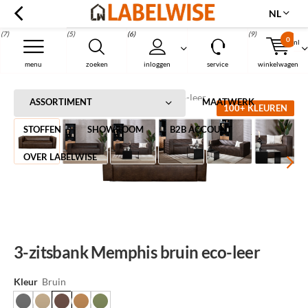
NL
(7)
(5)
(6)
(9)
0
nl
Menu
menu
zoeken
inloggen
service
winkelwagen
Home
3-zitsbank Memphis bruin eco-leer
ASSORTIMENT
MAATWERK
100+ KLEUREN
STOFFEN
SHOWROOM
B2B ACCOUNT
OVER LABELWISE
3-zitsbank Memphis bruin eco-leer
Kleur
Bruin