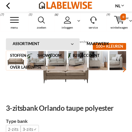
NL
(7)
(5)
(6)
(9)
0
nl
Menu
menu
zoeken
inloggen
service
winkelwagen
Home
3-zitsbank Orlando taupe polyester
ASSORTIMENT
MAATWERK
100+ KLEUREN
STOFFEN
SHOWROOM
B2B ACCOUNT
OVER LABELWISE
3-zitsbank Orlando taupe polyester
Type bank
2-zits
3-zits