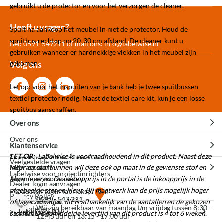
gebruikt u de protector en voor het verzorgen de cleaner.
Meer dan 30.000
Experience
Producten uit
Heeft u vragen?
Spuit na aankoop het meubel in met de protector. Houd de
producten op voorraad
Center Amersfoort
eigen fabriek
spuitbus rechtop op 20-30 cm afstand. De cleaner kunt u
Bel: 0591-547211 of mail ons:
info@labelwise.nl
gebruiken wanneer er hardnekkige vlekken in het meubel zijn
gekomen.
Volg ons
Let op: voor het inspuiten van je bank heb je twee spuitbussen
textiel protector nodig. Naast de textiel care kit, kun je een losse
spuitbus aanschaffen.
Over ons
Over ons
Klantenservice
LET OP
:
Labelwise is voorraadhoudend in dit product. Naast deze
Experience Center Amersfoort
Veelgestelde vragen
Mijn account
kleur en stof kunnen wij deze ook op maat in de gewenste stof en
Labelwise voor projectinrichters
kleur leveren. De inkoopprijs in de portal is de inkoopprijs in de
Algemene voorwaarden
Dealer login aanvragen
afgebeelde stof en kleur. Bij maatwerk kan de prijs mogelijk hoger
Producten tegen fabrieksprijzen
Privacy Policy
0591 - 547 211
Mijn bestellingen
of lager uitvallen, dit is afhankelijk van de aantallen en de gekozen
Wij zijn bereikbaar van maandag t/m vrijdag tussen 8:30 -
3D modellen
Labelwise B.V.
stoffen. De gemiddelde levertijd van dit product is 4 tot 6 weken.
Contact
12:45 uur en 13:15 - 17:00 uur