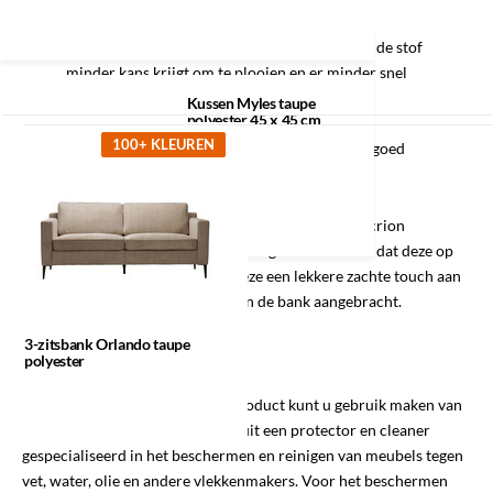
HR koudschuim slinkt minder snel, waardoor de stof
minder kans krijgt om te plooien en er minder snel
kuilvorming ontstaat.
Recent bekeken
Kussen Myles taupe
polyester 45 x 45 cm
Hoge veerkracht
100+ KLEUREN
Open en elastische celstructuur en daardoor goed
ventilerend.
Bovenop de laag HR koudschuim wordt een laag dacrion
aangebracht. Deze is ter bescherming van de stof en dat deze op
zijn plek blijft. Daarnaast geeft deze een lekkere zachte touch aan
de bank. Tot slot wordt de stof van de bank aangebracht.
3-zitsbank Orlando taupe
Onderhoud polyester
polyester
Voor het onderhouden van dit product kunt u gebruik maken van
de Textiel Care kit.
Deze bestaat uit een protector en cleaner
gespecialiseerd in het beschermen en reinigen van meubels tegen
vet, water, olie en andere vlekkenmakers.
Voor het beschermen