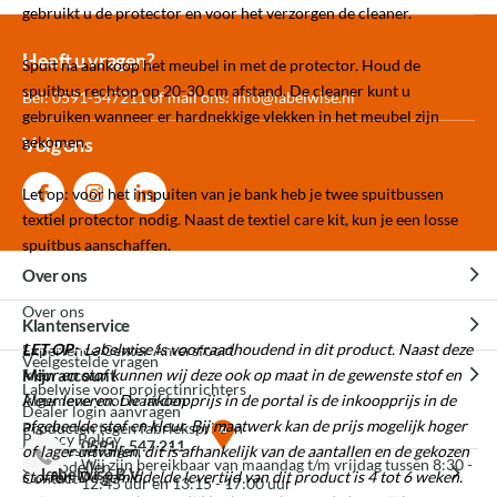
gebruikt u de protector en voor het verzorgen de cleaner.
Meer dan 30.000
Experience
Producten uit
Heeft u vragen?
Spuit na aankoop het meubel in met de protector. Houd de
producten op voorraad
Center Amersfoort
eigen fabriek
spuitbus rechtop op 20-30 cm afstand. De cleaner kunt u
Bel: 0591-547211 of mail ons:
info@labelwise.nl
gebruiken wanneer er hardnekkige vlekken in het meubel zijn
gekomen.
Volg ons
Let op: voor het inspuiten van je bank heb je twee spuitbussen
textiel protector nodig. Naast de textiel care kit, kun je een losse
spuitbus aanschaffen.
Over ons
Over ons
Klantenservice
LET OP
:
Labelwise is voorraadhoudend in dit product. Naast deze
Experience Center Amersfoort
Veelgestelde vragen
Mijn account
kleur en stof kunnen wij deze ook op maat in de gewenste stof en
Labelwise voor projectinrichters
kleur leveren. De inkoopprijs in de portal is de inkoopprijs in de
Algemene voorwaarden
Dealer login aanvragen
afgebeelde stof en kleur. Bij maatwerk kan de prijs mogelijk hoger
Producten tegen fabrieksprijzen
Privacy Policy
0591 - 547 211
Mijn bestellingen
of lager uitvallen, dit is afhankelijk van de aantallen en de gekozen
Wij zijn bereikbaar van maandag t/m vrijdag tussen 8:30 -
3D modellen
Labelwise B.V.
stoffen. De gemiddelde levertijd van dit product is 4 tot 6 weken.
Contact
12:45 uur en 13:15 - 17:00 uur