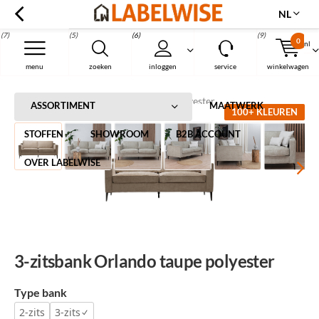
NL
(7)
(5)
(6)
(9)
0
nl
Menu
menu
zoeken
inloggen
service
winkelwagen
Home
3-zitsbank Orlando taupe polyester
ASSORTIMENT
MAATWERK
100+ KLEUREN
STOFFEN
SHOWROOM
B2B ACCOUNT
OVER LABELWISE
3-zitsbank Orlando taupe polyester
Type bank
2-zits
3-zits