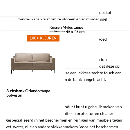
HR koudschuim slinkt minder snel, waardoor de stof
minder kans krijgt om te plooien en er minder snel
kuilvorming ontstaat.
Recent bekeken
Kussen Myles taupe
polyester 45 x 45 cm
Hoge veerkracht
100+ KLEUREN
Open en elastische celstructuur en daardoor goed
ventilerend.
Bovenop de laag HR koudschuim wordt een laag dacrion
aangebracht. Deze is ter bescherming van de stof en dat deze op
zijn plek blijft. Daarnaast geeft deze een lekkere zachte touch aan
de bank. Tot slot wordt de stof van de bank aangebracht.
3-zitsbank Orlando taupe
Onderhoud polyester
polyester
Voor het onderhouden van dit product kunt u gebruik maken van
de Textiel Care kit.
Deze bestaat uit een protector en cleaner
gespecialiseerd in het beschermen en reinigen van meubels tegen
vet, water, olie en andere vlekkenmakers.
Voor het beschermen