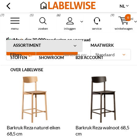
NL
(7)
(5)
(6)
(9)
0
nl
Menu
menu
zoeken
inloggen
service
winkelwagen
Home
Barkrukken
Meer dan 30.000 producten op voorraad
Barkrukken
ASSORTIMENT
MAATWERK
Filters
Sorteren op:
STOFFEN
SHOWROOM
B2B ACCOUNT
OVER LABELWISE
Barkruk Reza naturel eiken
Barkruk Reza walnoot 68,5
68,5 cm
cm