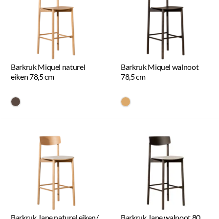
Barkruk Miquel naturel
Barkruk Miquel walnoot
eiken 78,5 cm
78,5 cm
#594840
#dca96a
Barkruk Jane naturel eiken/
Barkruk Jane walnoot 80