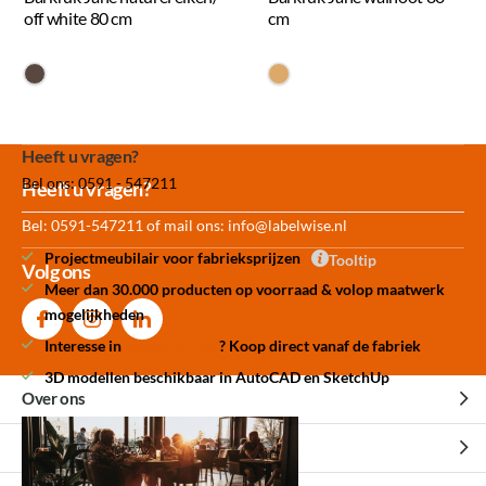
off white 80 cm
cm
#594840
#dca96a
Heeft u vragen?
Bel ons: 0591 - 547211
Meer dan 30.000
Experience
Producten uit
Heeft u vragen?
producten op voorraad
Center Amersfoort
eigen fabriek
Bel: 0591-547211 of mail ons:
info@labelwise.nl
Projectmeubilair voor fabrieksprijzen
Tooltip
Volg ons
Meer dan 30.000 producten op voorraad & volop maatwerk
mogelijkheden
Interesse in
betere prijzen
? Koop direct vanaf de fabriek
3D modellen beschikbaar in AutoCAD en SketchUp
Over ons
Over ons
Klantenservice
Experience Center Amersfoort
Veelgestelde vragen