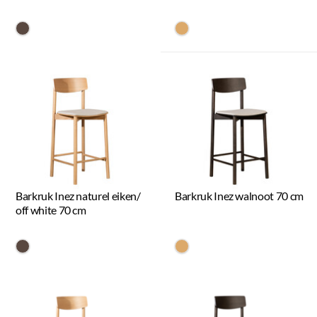
#594840
#dca96a
Barkruk Inez naturel eiken/
Barkruk Inez walnoot 70 cm
off white 70 cm
#594840
#dca96a