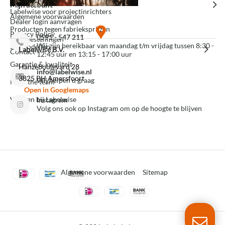
Mijn account
Labelwise voor projectinrichters
Algemene voorwaarden
Dealer login aanvragen
Producten tegen fabrieksprijzen
Privacy Policy
0591 - 547 211
Mijn bestellingen
Wij zijn bereikbaar van maandag t/m vrijdag tussen 8:30 -
3D modellen
Labelwise B.V.
Contact
12:45 uur en 13:15 - 17:00 uur
Garantie & kwaliteit
Hanzeboulevard 28
info@labelwise.nl
3825 PH Amersfoort
Wij helpen u graag
Meet the team
Open in Googlemaps
Werken bij Labelwise
Instagram
Volg ons ook op Instagram om op de hoogte te blijven
Algemene voorwaarden
Sitemap