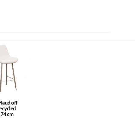
Maud off
ecycled
 74 cm