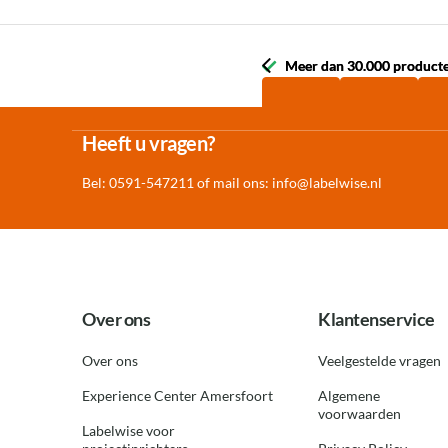
Meer dan 30.000 product
Meer dan 30.000 product
Heeft u vragen?
Bel: 0591-547211 of mail ons:
info@labelwise.nl
Over ons
Klantenservice
Over ons
Veelgestelde vragen
Experience Center Amersfoort
Algemene
voorwaarden
Labelwise voor