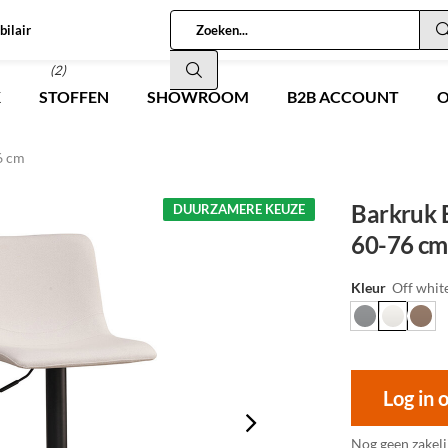
bilair
(2)
K
STOFFEN
SHOWROOM
B2B ACCOUNT
O
6 cm
Barkruk E
DUURZAMERE KEUZE
60-76 cm
Kleur
Off whit
Log in 
Nog geen zakeli