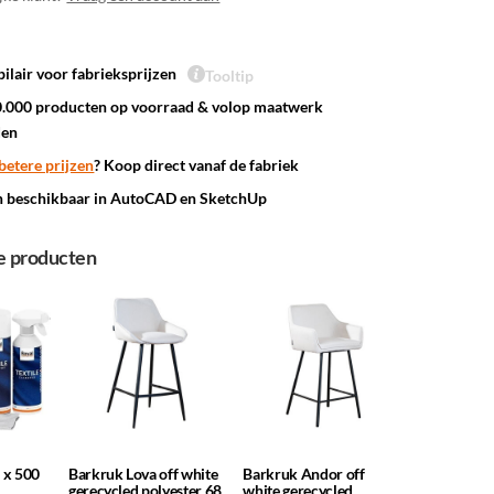
ilair voor fabrieksprijzen
Tooltip
.000 producten op voorraad & volop maatwerk
den
betere prijzen
? Koop direct vanaf de fabriek
n beschikbaar in AutoCAD en SketchUp
e producten
2 x 500
Barkruk Lova off white
Barkruk Andor off
gerecycled polyester 68
white gerecycled