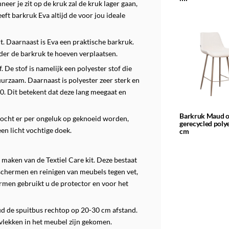
er je zit op de kruk zal de kruk lager gaan,
eeft barkruk Eva altijd de voor jou ideale
. Daarnaast is Eva een praktische barkruk.
der de barkruk te hoeven verplaatsen.
 De stof is namelijk een polyester stof die
duurzaam. Daarnaast is polyester zeer sterk en
00. Dit betekent dat deze lang meegaat en
Barkruk Maud o
 Mocht er per ongeluk op geknoeid worden,
gerecycled poly
en licht vochtige doek.
cm
maken van de Textiel Care kit.
Deze bestaat
eschermen en reinigen van meubels tegen vet,
rmen gebruikt u de protector en voor het
ud de spuitbus rechtop op 20-30 cm afstand.
vlekken in het meubel zijn gekomen.