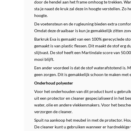
door de hendel aan het frame omhoog te trekken. Wanne
sta je naast de kruk zal deze in hoogte verstellen. Zo h
hoogte.
De voetensteun en de rugleuning bieden extra comfort
Omdat deze draaibaar is kun je gemakkelijk zitten zon
Barkruk Eva is gemaakt van een 100% gerecyclede stof.
gemaakt is van plastic flessen. Dit maakt de stof erg 
slijtvast. De stof heeft een Martindale score van 50.0
mooi blijft.
Een ander voordeel is dat de stof waterafstotend is.
geen zorgen. Dit is gemakkelijk schoon te maken met e
Onderhoud polyester
Voor het onderhouden van dit product kunt u gebruik 
uit een protector en cleaner gespecialiseerd in het b
water, olie en andere vlekkenmakers.
Voor het besche
verzorgen de cleaner.
Spuit na aankoop het meubel in met de protector. Ho
De cleaner kunt u gebruiken wanneer er hardnekkige 