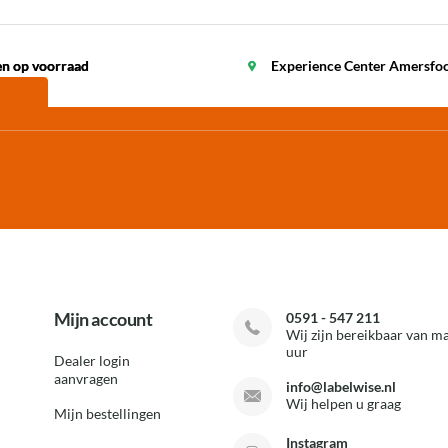
en op voorraad
en op voorraad
Experience Center Amersfo
Mijn account
0591 - 547 211
Wij zijn bereikbaar van ma
uur
Dealer login
aanvragen
info@labelwise.nl
Wij helpen u graag
Mijn bestellingen
Instagram