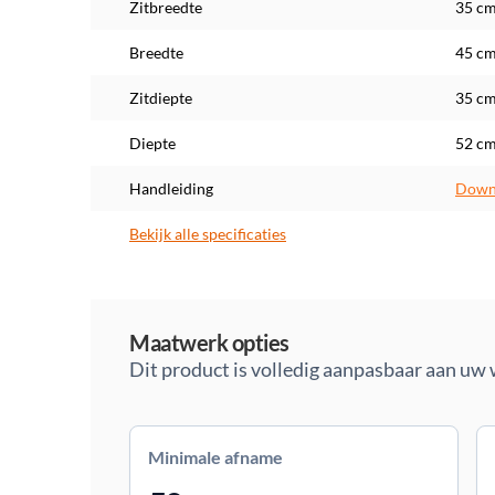
Zitbreedte
35 c
Breedte
45 c
Zitdiepte
35 c
Diepte
52 c
Handleiding
Downl
Bekijk alle specificaties
Maatwerk
Maatwerk opties
Dit product is volledig aanpasbaar aan uw
Minimale afname