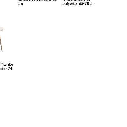
cm
polyester 65-78 cm
ff white
ester 74