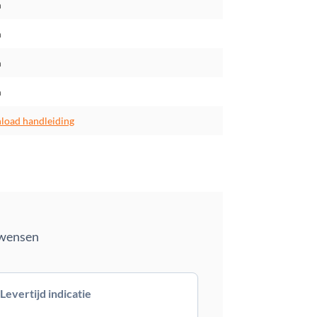
m
m
m
m
oad handleiding
 wensen
Levertijd indicatie