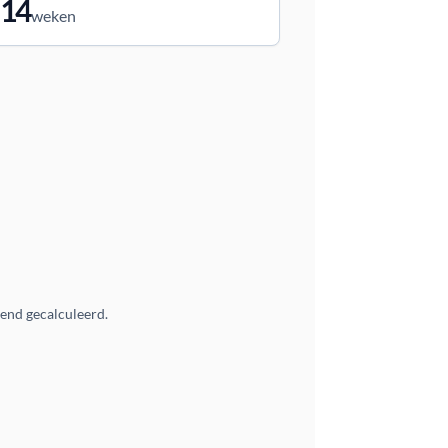
14
weken
vend gecalculeerd.