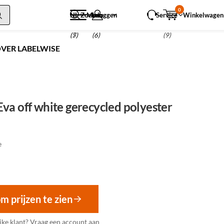
0
NL
Zoeken
Menu
Inloggen
Service
Winkelwagen
(5)
(7)
(6)
(9)
VER LABELWISE
va off white gerecycled polyester
e
om prijzen te zien
jke klant?
Vraag een account aan