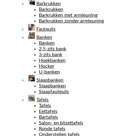
Barkrukken
Barkrukken
Barkrukken met armleuning
Barkrukken zonder armleuning
Fauteuils
Banken
Banken
2,5-zits bank
3-zits bank
Hoekbanken
Hocker
U-banken
Slaapbanken
Slaapbanken
Slaapfauteuils
Tafels
Tafels
Eettafels
Bartafels
Salon- en bijzettafels
Ronde tafels
Onderstellen tafels