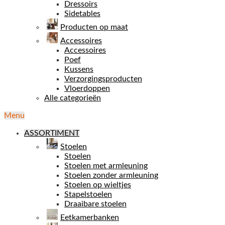
Dressoirs
Sidetables
Producten op maat
Accessoires
Accessoires
Poef
Kussens
Verzorgingsproducten
Vloerdoppen
Alle categorieën
Menu
ASSORTIMENT
Stoelen
Stoelen
Stoelen met armleuning
Stoelen zonder armleuning
Stoelen op wieltjes
Stapelstoelen
Draaibare stoelen
Eetkamerbanken