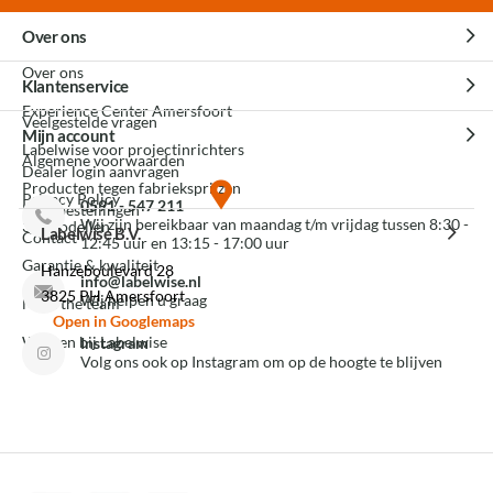
Over ons
Over ons
Klantenservice
Experience Center Amersfoort
Veelgestelde vragen
Mijn account
Labelwise voor projectinrichters
Algemene voorwaarden
Dealer login aanvragen
Producten tegen fabrieksprijzen
Privacy Policy
0591 - 547 211
Mijn bestellingen
Wij zijn bereikbaar van maandag t/m vrijdag tussen 8:30 -
3D modellen
Labelwise B.V.
Contact
12:45 uur en 13:15 - 17:00 uur
Garantie & kwaliteit
Hanzeboulevard 28
info@labelwise.nl
3825 PH Amersfoort
Wij helpen u graag
Meet the team
Open in Googlemaps
Werken bij Labelwise
Instagram
Volg ons ook op Instagram om op de hoogte te blijven