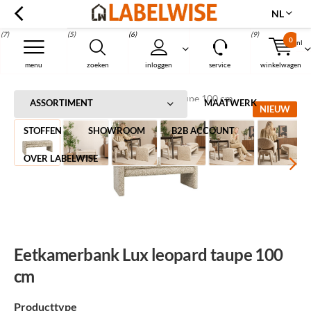
NL
(7)
(5)
(6)
(9)
0
nl
Menu
menu
zoeken
inloggen
service
winkelwagen
Home
Eetkamerbank Lux leopard taupe 100 cm
ASSORTIMENT
MAATWERK
NIEUW
STOFFEN
SHOWROOM
B2B ACCOUNT
OVER LABELWISE
Eetkamerbank Lux leopard taupe 100
cm
Producttype