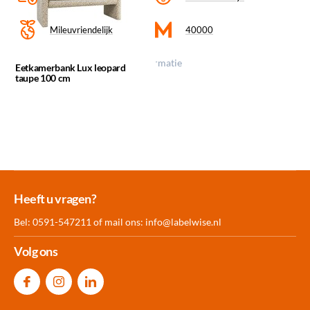
Mileuvriendelijk
40000
Klik op een icoon voor meer informatie
Eetkamerbank Lux leopard
taupe 100 cm
Meer dan 30.000
Experience
Producten uit
Heeft u vragen?
producten op voorraad
Center Amersfoort
eigen fabriek
Bel: 0591-547211 of mail ons:
info@labelwise.nl
Volg ons