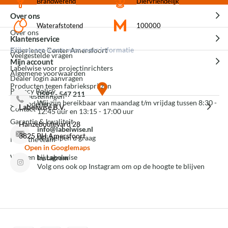
Brandwerend
Diervriendelijk
Over ons
Waterafstotend
100000
Over ons
Klantenservice
Klik op een icoon voor meer informatie
Experience Center Amersfoort
Veelgestelde vragen
Mijn account
Labelwise voor projectinrichters
Algemene voorwaarden
Dealer login aanvragen
Producten tegen fabrieksprijzen
Privacy Policy
0591 - 547 211
Mijn bestellingen
Wij zijn bereikbaar van maandag t/m vrijdag tussen 8:30 -
3D modellen
Labelwise B.V.
Contact
12:45 uur en 13:15 - 17:00 uur
Garantie & kwaliteit
Hanzeboulevard 28
info@labelwise.nl
3825 PH Amersfoort
Wij helpen u graag
Meet the team
Open in Googlemaps
Werken bij Labelwise
Instagram
Volg ons ook op Instagram om op de hoogte te blijven