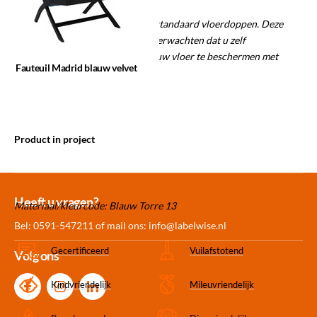
Dit product wordt geleverd met standaard vloerdoppen. Deze
passen niet op iedere vloer. Wij verwachten dat u zelf
verantwoordelijkheid neemt om uw vloer te beschermen met
Fauteuil Madrid blauw velvet
bijpassende vloerbeschermers.
Product in project
Meer dan 30.000
Experience
Producten uit
Heeft u vragen?
Materiaal/kleurcode: Blauw Torre 13
producten op voorraad
Center Amersfoort
eigen fabriek
Bel: 0591-547211 of mail ons:
info@labelwise.nl
Gecertificeerd
Vuilafstotend
Volg ons
Kindvriendelijk
Mileuvriendelijk