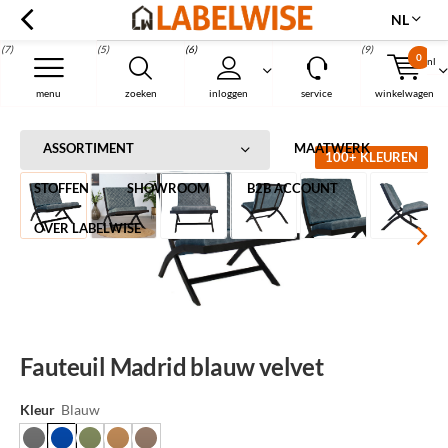
NL
(7)
(5)
(6)
(9)
0
nl
Menu
menu
zoeken
inloggen
service
winkelwagen
Home
Fauteuil Madrid blauw velvet
ASSORTIMENT
MAATWERK
100+ KLEUREN
STOFFEN
SHOWROOM
B2B ACCOUNT
OVER LABELWISE
Fauteuil Madrid blauw velvet
Kleur
Blauw