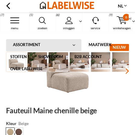
NL
(7)
(5)
(6)
(9)
0
nl
Menu
menu
zoeken
inloggen
service
winkelwagen
Home
Fauteuil Maine chenille beige
ASSORTIMENT
MAATWERK
NIEUW
STOFFEN
SHOWROOM
B2B ACCOUNT
OVER LABELWISE
Fauteuil Maine chenille beige
Kleur
Beige