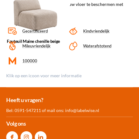
verantwoordelijkheid neemt om uw vloer te beschermen met
bijpassende vloerbeschermers.
Gecertificeerd
Kindvriendelijk
Fauteuil Maine chenille beige
Mileuvriendelijk
Waterafstotend
100000
Klik op een icoon voor meer informatie
Meer dan 30.000
Experience
Producten uit
Heeft u vragen?
producten op voorraad
Center Amersfoort
eigen fabriek
Bel: 0591-547211 of mail ons:
info@labelwise.nl
Volg ons