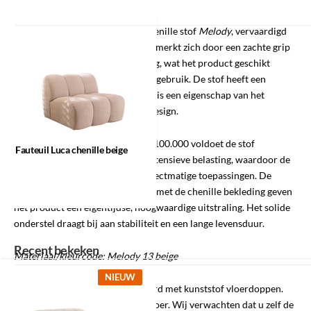
Fauteuil Maine is bekleed met chenille stof
Melody
, vervaardigd
uit 100% polyester. Deze stof kenmerkt zich door een zachte grip
en een waterafstotende afwerking, wat het product geschikt
Fauteuil Luca
maakt voor intensief en dagelijks gebruik. De stof heeft een
chenille beige
natuurlijke pilling-uitstraling; dit is een eigenschap van het
materiaal en onderdeel van het design.
Met een Martindale-waarde van 100.000 voldoet de stof
Fauteuil Luca chenille beige
ruimschoots aan de eisen voor intensieve belasting, waardoor de
fauteuil ook geschikt is voor projectmatige toepassingen. De
afgeronde vormen in combinatie met de chenille bekleding geven
het product een eigentijdse, hoogwaardige uitstraling. Het solide
onderstel draagt bij aan stabiliteit en een lange levensduur.
Recent bekeken
Materiaal/kleurcode: Melody 13 beige
NIEUW
Let op:
Dit product wordt geleverd met kunststof vloerdoppen.
Dit is niet geschikt voor iedere vloer. Wij verwachten dat u zelf de