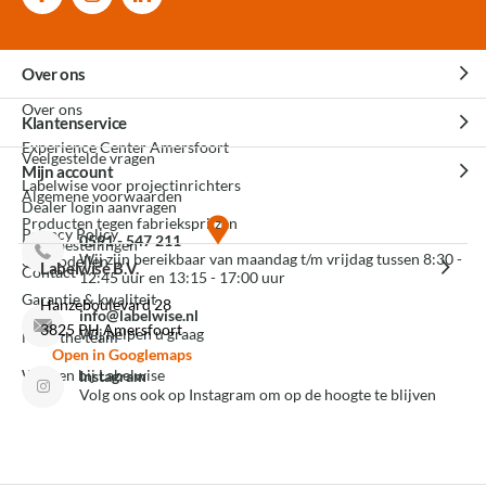
Over ons
Over ons
Klantenservice
Experience Center Amersfoort
Veelgestelde vragen
Mijn account
Labelwise voor projectinrichters
Algemene voorwaarden
Dealer login aanvragen
Producten tegen fabrieksprijzen
Privacy Policy
0591 - 547 211
Mijn bestellingen
Wij zijn bereikbaar van maandag t/m vrijdag tussen 8:30 -
3D modellen
Labelwise B.V.
Contact
12:45 uur en 13:15 - 17:00 uur
Garantie & kwaliteit
Hanzeboulevard 28
info@labelwise.nl
3825 PH Amersfoort
Wij helpen u graag
Meet the team
Open in Googlemaps
Werken bij Labelwise
Instagram
Volg ons ook op Instagram om op de hoogte te blijven