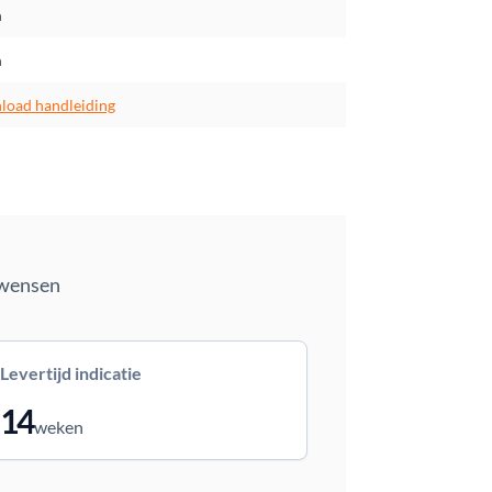
m
m
oad handleiding
 wensen
Levertijd indicatie
14
weken