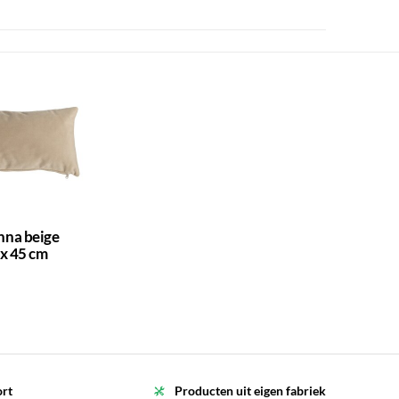
nna beige
 x 45 cm
ort
Producten uit eigen fabriek