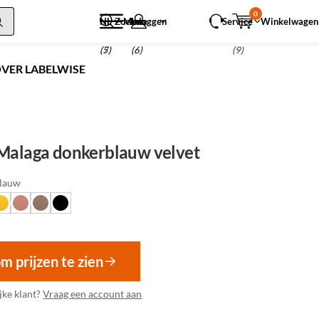
0
NL
Zoeken
Menu
Inloggen
Service
Winkelwagen
(5)
(7)
(6)
(9)
VER LABELWISE
 Malaga donkerblauw velvet
lauw
om prijzen te zien
jke klant?
Vraag een account aan