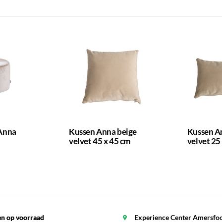
Anna
Kussen Anna beige
Kussen A
velvet 45 x 45 cm
velvet 25
en op voorraad
en op voorraad
Experience Center Amersfo