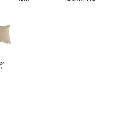
ige
m