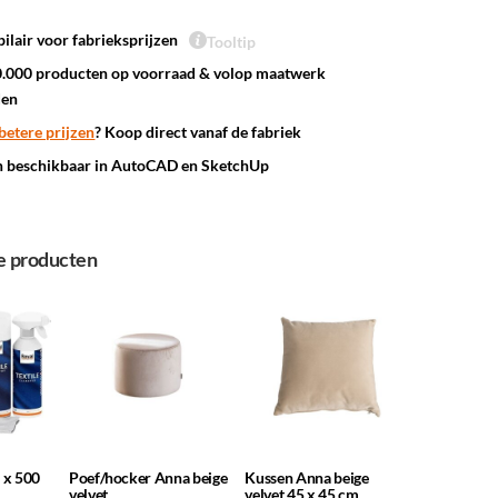
ilair voor fabrieksprijzen
Tooltip
.000 producten op voorraad & volop maatwerk
den
betere prijzen
? Koop direct vanaf de fabriek
n beschikbaar in AutoCAD en SketchUp
e producten
2 x 500
Poef/hocker Anna beige
Kussen Anna beige
velvet
velvet 45 x 45 cm