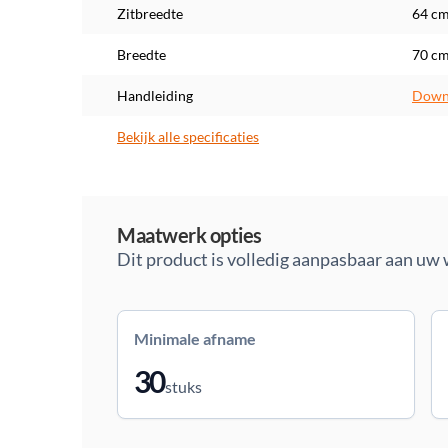
Zitbreedte
64 c
Breedte
70 c
Handleiding
Downl
Bekijk alle specificaties
Maatwerk
Maatwerk opties
Dit product is volledig aanpasbaar aan uw
Minimale afname
30
stuks