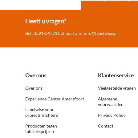
Heeft u vragen?
Bel: 0591-547211 of mail ons:
info@labelwise.nl
Over ons
Klantenservice
Over ons
Veelgestelde vragen
Experience Center Amersfoort
Algemene
voorwaarden
Labelwise voor
projectinrichters
Privacy Policy
Producten tegen
Contact
fabrieksprijzen