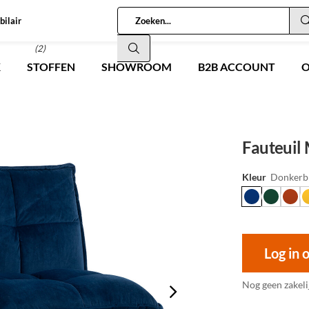
bilair
(2)
K
STOFFEN
SHOWROOM
B2B ACCOUNT
O
Fauteuil
Kleur
Donkerb
Log in 
Nog geen zakeli