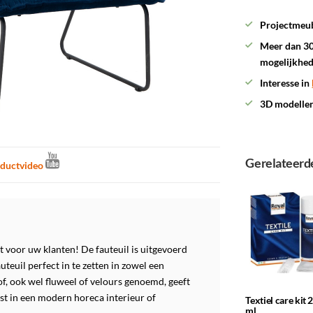
Projectmeub
Meer dan 30
mogelijkhe
Interesse in
3D modelle
Gerelateerd
ductvideo
t voor uw klanten! De fauteuil is uitgevoerd
uteuil perfect in te zetten in zowel een
of, ook wel fluweel of velours genoemd, geeft
ast in een modern horeca interieur of
Textiel care kit 
ml