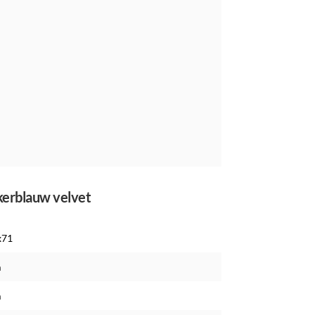
nkerblauw velvet
x71
m
m