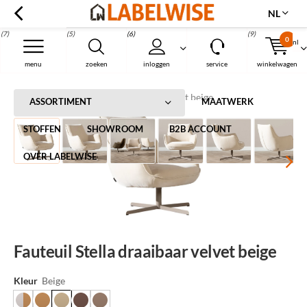
NL
(7)
(5)
(6)
(9)
0
nl
Menu
menu
zoeken
inloggen
service
winkelwagen
Home
Fauteuil Stella draaibaar velvet beige
ASSORTIMENT
MAATWERK
STOFFEN
SHOWROOM
B2B ACCOUNT
OVER LABELWISE
Fauteuil Stella draaibaar velvet beige
Kleur
Beige