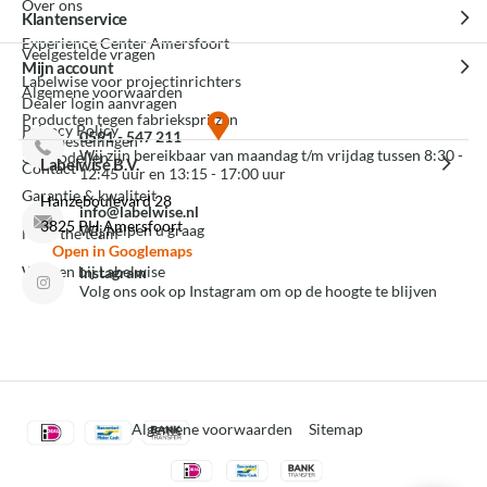
Over ons
Klantenservice
Experience Center Amersfoort
Veelgestelde vragen
Mijn account
Labelwise voor projectinrichters
Algemene voorwaarden
Dealer login aanvragen
Producten tegen fabrieksprijzen
Privacy Policy
0591 - 547 211
Mijn bestellingen
Wij zijn bereikbaar van maandag t/m vrijdag tussen 8:30 -
3D modellen
Labelwise B.V.
Contact
12:45 uur en 13:15 - 17:00 uur
Garantie & kwaliteit
Hanzeboulevard 28
info@labelwise.nl
3825 PH Amersfoort
Wij helpen u graag
Meet the team
Open in Googlemaps
Werken bij Labelwise
Instagram
Volg ons ook op Instagram om op de hoogte te blijven
Algemene voorwaarden
Sitemap