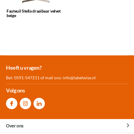
Fauteuil Stella draaibaar velvet
beige
Meer dan 30.000
Experience
Producten uit
Heeft u vragen?
producten op voorraad
Center Amersfoort
eigen fabriek
Bel: 0591-547211 of mail ons:
info@labelwise.nl
Volg ons
Over ons