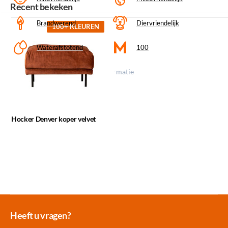
Recent bekeken
Brandwerend
Diervriendelijk
100+ KLEUREN
Waterafstotend
100
Klik op een icoon voor meer informatie
Hocker Denver koper velvet
Meer dan 30.000
Experience
Producten uit
Heeft u vragen?
producten op voorraad
Center Amersfoort
eigen fabriek