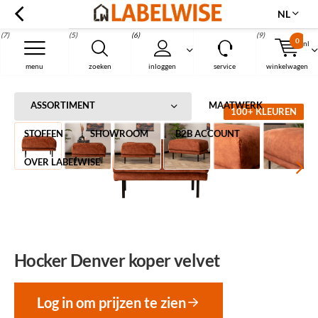
NL
(7)
(5)
(6)
(9)
0
nl
Menu
menu
zoeken
inloggen
service
winkelwagen
Home
Hocker Denver koper velvet
ASSORTIMENT
MAATWERK
100+ KLEUREN
STOFFEN
SHOWROOM
B2B ACCOUNT
OVER LABELWISE
Hocker Denver koper velvet
Log in om prijzen te zien