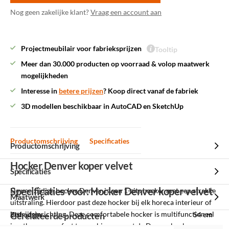
Nog geen zakelijke klant?
Vraag een account aan
Projectmeubilair voor fabrieksprijzen
Tooltip
Meer dan 30.000 producten op voorraad & volop maatwerk
mogelijkheden
Interesse in
betere prijzen
? Koop direct vanaf de fabriek
3D modellen beschikbaar in AutoCAD en SketchUp
Productomschrijving
Specificaties
Productomschrijving
Hocker Denver koper velvet
Specificaties
Specificaties voor: Hocker Denver koper velvet
De veelzijdige hocker Denver is een 1-zits hocker met een strakke
Maatwerk
uitstraling. Hierdoor past deze hocker bij elk horeca interieur of
bedrijfsinrichting. Deze comfortabele hocker is multifunctioneel
Zithoogte
Gerelateerde producten
54 cm
inzetbaar en perfect te combineren met de Denver banken