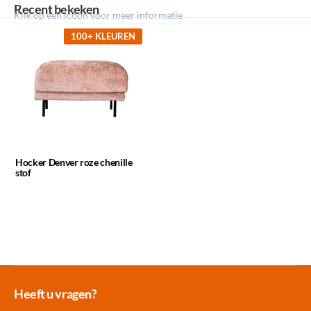
Recent bekeken
Klik op een icoon voor meer informatie
100+ KLEUREN
Hocker Denver roze chenille
stof
Meer dan 30.000
Experience
Producten uit
Heeft u vragen?
producten op voorraad
Center Amersfoort
eigen fabriek