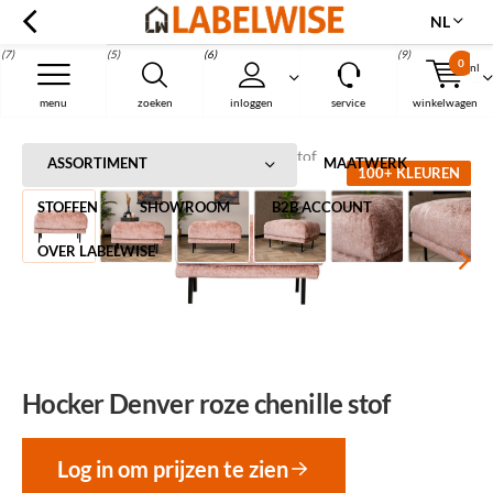
NL
(7)
(5)
(6)
(9)
0
nl
Menu
menu
zoeken
inloggen
service
winkelwagen
Home
Hocker Denver roze chenille stof
ASSORTIMENT
MAATWERK
100+ KLEUREN
STOFFEN
SHOWROOM
B2B ACCOUNT
OVER LABELWISE
Hocker Denver roze chenille stof
Log in om prijzen te zien