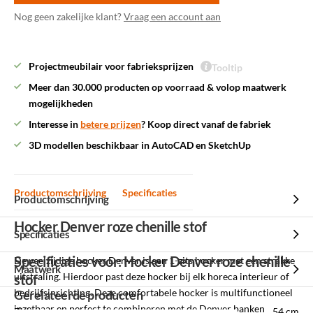
Nog geen zakelijke klant?
Vraag een account aan
Projectmeubilair voor fabrieksprijzen
Tooltip
Meer dan 30.000 producten op voorraad & volop maatwerk
mogelijkheden
Interesse in
betere prijzen
? Koop direct vanaf de fabriek
3D modellen beschikbaar in AutoCAD en SketchUp
Productomschrijving
Specificaties
Productomschrijving
Hocker Denver roze chenille stof
Specificaties
Specificaties voor: Hocker Denver roze chenille
De veelzijdige hocker Denver is een 1-zits hocker met een strakke
Maatwerk
uitstraling. Hierdoor past deze hocker bij elk horeca interieur of
stof
bedrijfsinrichting. Deze comfortabele hocker is multifunctioneel
Gerelateerde producten
inzetbaar en perfect te combineren met de Denver banken
Zithoogte
54 cm