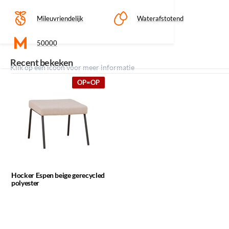
Mileuvriendelijk
Waterafstotend
50000
Recent bekeken
Klik op een icoon voor meer informatie
OP=OP
Hocker Espen beige gerecycled
polyester