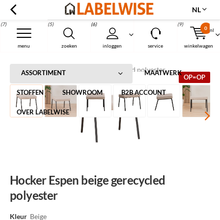
NL
(7)
(5)
(6)
(9)
0
nl
Menu
menu
zoeken
inloggen
service
winkelwagen
Home
Hocker Espen beige gerecycled polyester
ASSORTIMENT
MAATWERK
OP=OP
STOFFEN
SHOWROOM
B2B ACCOUNT
OVER LABELWISE
Hocker Espen beige gerecycled
polyester
Kleur
Beige