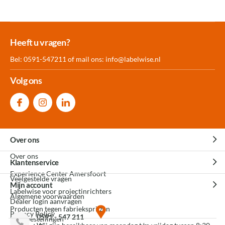
Meer dan 30.000
Experience
Producten uit
Heeft u vragen?
producten op voorraad
Center Amersfoort
eigen fabriek
Bel: 0591-547211 of mail ons:
info@labelwise.nl
Volg ons
Over ons
Over ons
Klantenservice
Experience Center Amersfoort
Veelgestelde vragen
Mijn account
Labelwise voor projectinrichters
Algemene voorwaarden
Dealer login aanvragen
Producten tegen fabrieksprijzen
Privacy Policy
0591 - 547 211
Mijn bestellingen