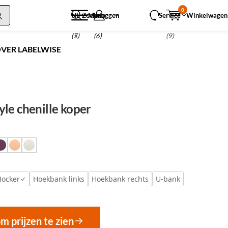
0
NL
Zoeken
Menu
Inloggen
Service
Winkelwagen
(5)
(7)
(6)
(9)
VER LABELWISE
le chenille koper
Hocker
Hoekbank links
Hoekbank rechts
U-bank
om prijzen te zien