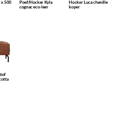
2 x 500
Poef/Hocker Kyla
Hocker Luca chenille
cognac eco-leer
koper
tof
cotta