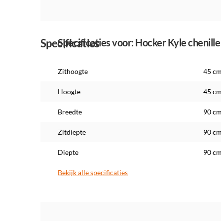
Specificaties
Specificaties voor: Hocker Kyle chenill
Zithoogte
45 c
Hoogte
45 c
Breedte
90 c
Zitdiepte
90 c
Diepte
90 c
Bekijk alle specificaties
Maatwerk