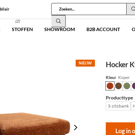
bilair
(2)
K
STOFFEN
SHOWROOM
B2B ACCOUNT
O
Hocker Ky
NIEUW
Kleur
Koper
Producttype
3-zitsbank
Log in 