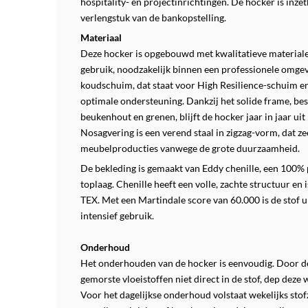
hospitality- en projectinrichtingen. De hocker is inzet
verlengstuk van de bankopstelling.
Materiaal
Deze hocker is opgebouwd met kwalitatieve materiale
gebruik, noodzakelijk binnen een professionele omgev
koudschuim, dat staat voor High Resilience-schuim en
optimale ondersteuning. Dankzij het solide frame, bes
beukenhout en grenen, blijft de hocker jaar in jaar ui
Nosagvering is een verend staal in zigzag-vorm, dat z
meubelproducties vanwege de grote duurzaamheid.
De bekleding is gemaakt van Eddy chenille, een 100% 
toplaag. Chenille heeft een volle, zachte structuur e
TEX. Met een Martindale score van 60.000 is de stof u
intensief gebruik.
Onderhoud
Het onderhouden van de hocker is eenvoudig. Door d
gemorste vloeistoffen niet direct in de stof, dep deze
Voor het dagelijkse onderhoud volstaat wekelijks sto