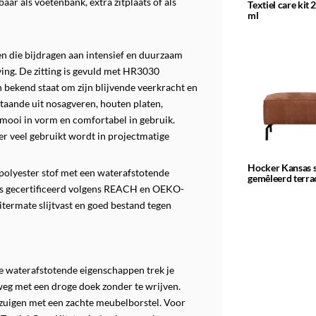
baar als voetenbank, extra zitplaats of als
Textiel care kit 
ml
n die bijdragen aan intensief en duurzaam
ing. De zitting is gevuld met HR3030
 bekend staat om zijn blijvende veerkracht en
taande uit nosagveren, houten platen,
t mooi in vorm en comfortabel in gebruik.
eer veel gebruikt wordt in projectmatige
Hocker Kansas s
polyester stof met een waterafstotende
gemêleerd terra
n is gecertificeerd volgens REACH en OEKO-
itermate slijtvast en goed bestand tegen
e waterafstotende eigenschappen trek je
 weg met een droge doek zonder te wrijven.
fzuigen met een zachte meubelborstel. Voor