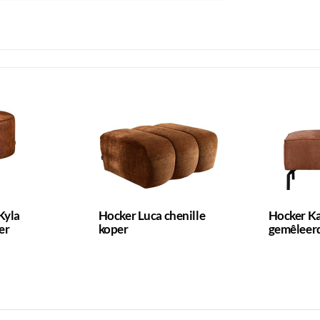
Kyla
Hocker Luca chenille
Hocker Ka
er
koper
gemêleerd