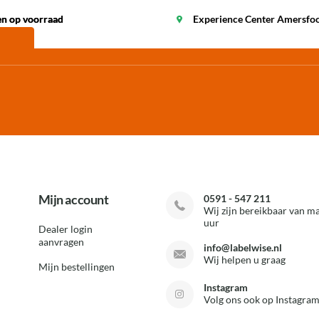
en op voorraad
en op voorraad
Experience Center Amersfo
Mijn account
0591 - 547 211
Wij zijn bereikbaar van ma
uur
Dealer login
aanvragen
info@labelwise.nl
Wij helpen u graag
Mijn bestellingen
Instagram
Volg ons ook op Instagram