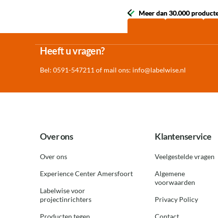
Meer dan 30.000 product
Meer dan 30.000 product
Heeft u vragen?
Bel: 0591-547211 of mail ons:
info@labelwise.nl
Over ons
Klantenservice
Over ons
Veelgestelde vragen
Experience Center Amersfoort
Algemene
voorwaarden
Labelwise voor
projectinrichters
Privacy Policy
Producten tegen
Contact