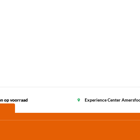
en op voorraad
en op voorraad
Experience Center Amersfo