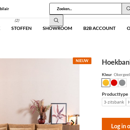
bilair
(2)
K
STOFFEN
SHOWROOM
B2B ACCOUNT
O
Hoekbank 
NIEUW
Kleur
Okergee
Producttype
3-zitsbank
Log in 