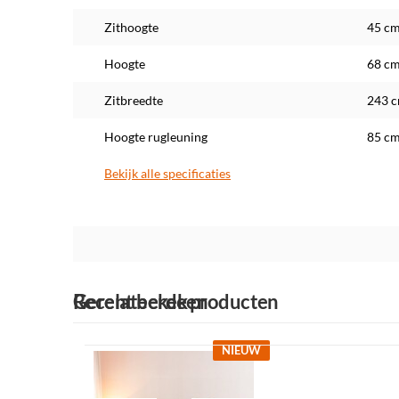
Zithoogte
45 c
Hoogte
68 c
Zitbreedte
243 
Hoogte rugleuning
85 c
Bekijk alle specificaties
Maatwerk
Gerelateerde producten
Recent bekeken
NIEUW