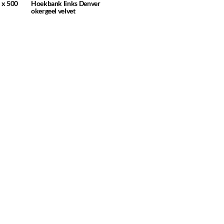
2 x 500
Hoekbank links Denver
okergeel velvet