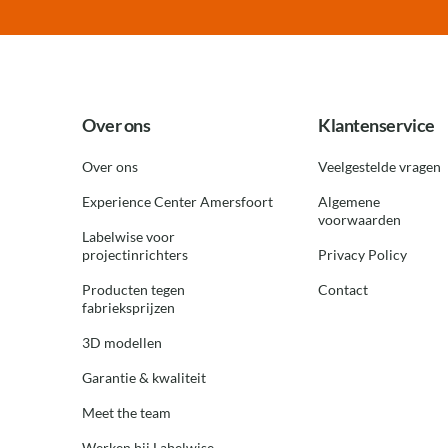
Over ons
Klantenservice
Over ons
Veelgestelde vragen
Experience Center Amersfoort
Algemene
voorwaarden
Labelwise voor
projectinrichters
Privacy Policy
Producten tegen
Contact
fabrieksprijzen
3D modellen
Garantie & kwaliteit
Meet the team
Werken bij Labelwise