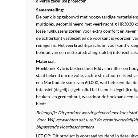
diverse zakelijke projecten.
Samenstelling:
De bank is opgebouwd met hoogwaardige materialen: h
multiplex, gecombineerd met veerkrachtig HR3030 k
losse rugkussens zorgen voor extra comfort en geven fle
de achterkant vastgezet en de voorkant is voorzien v
reinigen is. Het veerkrachtige schuim voorkomt vroegt
behoud van een nette uitstraling, ook bij intensief zake
Materiaal:
Hoekbank Kyle is bekleed met Eddy chenille, een hoog
staat bekend om de volle, zachte structuur en is extra
een Martindale score van 60.000, wat betekent dat dez
intensief (dagelijks) gebruik. Het frame is degelijk u
beuken- en grenenhout, waardoor de hoekbank een lan
biedt.
Belangrijk! Dit product wordt geleverd met kunststof 
vloer. Wij verwachten dat u zelf de verantwoordelij
bijpassende vloerbeschermers.
LET OP: Dit product is voorraadhoudend in deze uitvo