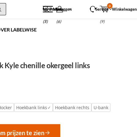
0
NL
Zoeken
Menu
Inloggen
Service
Winkelwagen
(5)
(7)
(6)
(9)
VER LABELWISE
Kyle chenille okergeel links
l
Hocker
Hoekbank links
Hoekbank rechts
U-bank
om prijzen te zien