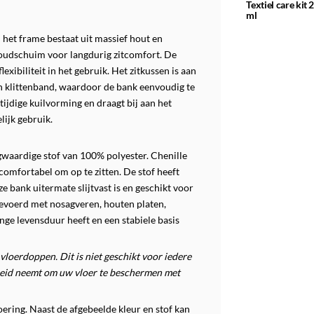
Textiel care kit 
ml
et frame bestaat uit massief hout en
oudschuim voor langdurig zitcomfort. De
xibiliteit in het gebruik. Het zitkussen is aan
an klittenband, waardoor de bank eenvoudig te
ijdige kuilvorming en draagt bij aan het
lijk gebruik.
waardige stof van 100% polyester. Chenille
 comfortabel om op te zitten. De stof heeft
e bank uitermate slijtvast is en geschikt voor
itgevoerd met nosagveren, houten platen,
ge levensduur heeft en een stabiele basis
vloerdoppen. Dit is niet geschikt voor iedere
kheid neemt om uw vloer te beschermen met
ering. Naast de afgebeelde kleur en stof kan