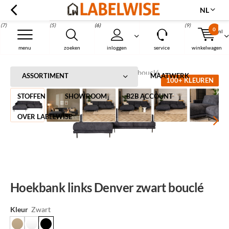
NL
(7)
(5)
(6)
(9)
0
nl
Menu
menu
zoeken
inloggen
service
winkelwagen
Home
Hoekbank links Denver zwart bouclé
ASSORTIMENT
MAATWERK
100+ KLEUREN
STOFFEN
SHOWROOM
B2B ACCOUNT
OVER LABELWISE
Hoekbank links Denver zwart bouclé
Kleur
Zwart