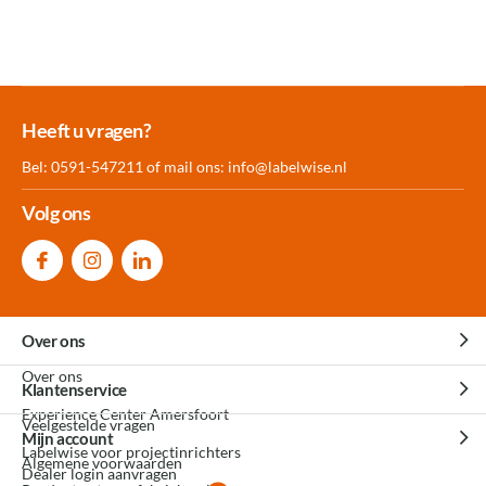
Meer dan 30.000
Experience
Producten uit
Heeft u vragen?
producten op voorraad
Center Amersfoort
eigen fabriek
Bel: 0591-547211 of mail ons:
info@labelwise.nl
Volg ons
Over ons
Over ons
Klantenservice
Experience Center Amersfoort
Veelgestelde vragen
Mijn account
Labelwise voor projectinrichters
Algemene voorwaarden
Dealer login aanvragen