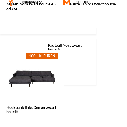
Brandwerend
100000
Kussen Nora zwart bouclé 45
Fauteuil Nora zwart bouclé
x 45 cm
Klik op een icoon voor meer informatie
Recent bekeken
Fauteuil Nora zwart
bouclé
100+ KLEUREN
Hoekbank links Denver zwart
bouclé