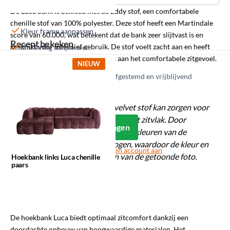
De Luca bank is bekleed met de Eddy stof, een comfortabele
chenille stof van 100% polyester. Deze stof heeft een Martindale
Kleur frame aanpassen
score van 60.000, wat betekent dat de bank zeer slijtvast is en
Recent bekeken
geschikt voor intensief gebruik. De stof voelt zacht aan en heeft
Stoffering aanpassen
een luxe uitstraling, wat bijdraagt aan het comfortabele zitgevoel.
NIEUW
Alle maatwerk wordt in overleg afgestemd en vrijblijvend
gecalculeerd.
Let op: de structuur van de velvet stof kan zorgen voor
shading, een soort schaduw op het zitvlak. Door
Login om offerte aan te vragen
verschillend lichtinval kunnen de kleuren van de
verschillende delen anders ogen, waardoor de kleur en
Nog geen zakelijke klant?
Vraag een account aan
het uiterlijk kunnen afwijken van de getoonde foto.
Hoekbank links Luca chenille
paars
Samenstelling zitcomfort
De hoekbank Luca biedt optimaal zitcomfort dankzij een
doordachte opbouw van hoogwaardige materialen. Het