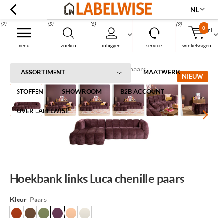
NL
(7)
(5)
(6)
(9)
0
nl
Menu
menu
zoeken
inloggen
service
winkelwagen
Home
Hoekbank links Luca chenille paars
ASSORTIMENT
MAATWERK
NIEUW
STOFFEN
SHOWROOM
B2B ACCOUNT
OVER LABELWISE
Hoekbank links Luca chenille paars
Kleur
Paars