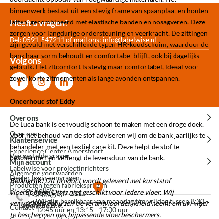
binnenwerk bestaat uit een stevig frame van spaanplaat en houten
Meer dan 30.000
Experience
Producten uit
latten, gecombineerd met elastische banden en nosagveren. Deze
Heeft u vragen?
producten op voorraad
Center Amersfoort
eigen fabriek
zorgen voor langdurige ondersteuning en veerkracht. De zittingen
Bel: 0591-547211 of mail ons:
info@labelwise.nl
zijn gevuld met verschillende typen HR-koudschuim, waardoor de
bank haar vorm behoudt en comfortabel blijft, ook bij dagelijks
Volg ons
gebruik. Het zitcomfort is stevig maar comfortabel, ideaal voor
zowel korte zitmomenten als lange avonden ontspannen.
Onderhoud stof Eddy
Over ons
De Luca bank is eenvoudig schoon te maken met een droge doek.
Over ons
Voor het behoud van de stof adviseren wij om de bank jaarlijks te
Klantenservice
behandelen met een textiel care kit. Deze helpt de stof te
Experience Center Amersfoort
Veelgestelde vragen
beschermen en verlengt de levensduur van de bank.
Mijn account
Labelwise voor projectinrichters
Algemene voorwaarden
Dealer login aanvragen
Belangrijk!
Dit product wordt geleverd met kunststof
Producten tegen fabrieksprijzen
Privacy Policy
vloerdoppen. Dit is niet geschikt voor iedere vloer. Wij
0591 - 547 211
Mijn bestellingen
Wij zijn bereikbaar van maandag t/m vrijdag tussen 8:30 -
3D modellen
verwachten dat u zelf de verantwoordelijkheid neemt om uw vloer
Labelwise B.V.
Contact
12:45 uur en 13:15 - 17:00 uur
te beschermen met bijpassende vloerbeschermers.