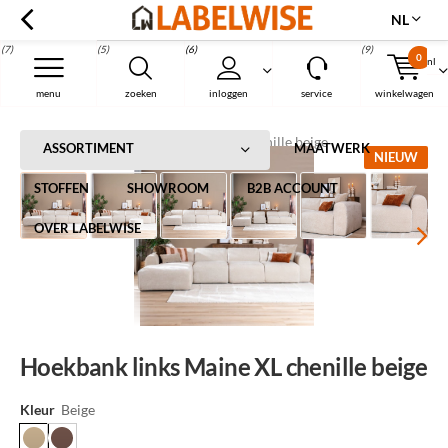
NL
(7)
(5)
(6)
(9)
0
nl
Menu
menu
zoeken
inloggen
service
winkelwagen
Home
Hoekbank links Maine XL chenille beige
ASSORTIMENT
MAATWERK
NIEUW
STOFFEN
SHOWROOM
B2B ACCOUNT
OVER LABELWISE
Hoekbank links Maine XL chenille beige
Kleur
Beige