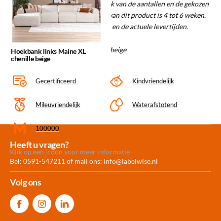
of lager uitvallen, dit is afhankelijk van de aantallen en de gekozen
stoffen. De gemiddelde levertijd van dit product is 4 tot 6 weken.
Informeer naar de mogelijkheden en de actuele levertijden.
Materiaal/kleurcode: Melody 13 beige
Hoekbank links Maine XL
chenille beige
Gecertificeerd
Kindvriendelijk
Mileuvriendelijk
Waterafstotend
100000
Meer dan 30.000
Experience
Producten uit
Heeft u vragen?
Klik op een icoon voor meer informatie
producten op voorraad
Center Amersfoort
eigen fabriek
Bel: 0591-547211 of mail ons:
info@labelwise.nl
Volg ons