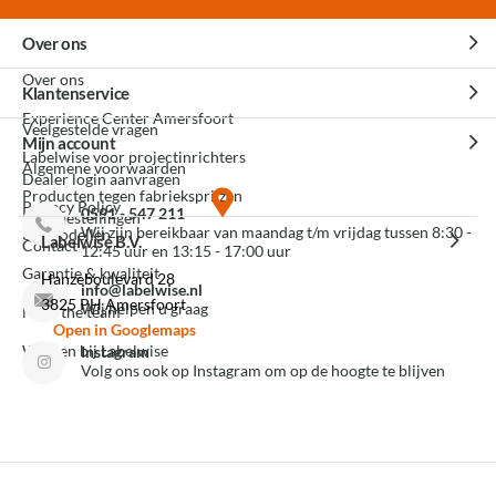
Over ons
Over ons
Klantenservice
Experience Center Amersfoort
Veelgestelde vragen
Mijn account
Labelwise voor projectinrichters
Algemene voorwaarden
Dealer login aanvragen
Producten tegen fabrieksprijzen
Privacy Policy
0591 - 547 211
Mijn bestellingen
Wij zijn bereikbaar van maandag t/m vrijdag tussen 8:30 -
3D modellen
Labelwise B.V.
Contact
12:45 uur en 13:15 - 17:00 uur
Garantie & kwaliteit
Hanzeboulevard 28
info@labelwise.nl
3825 PH Amersfoort
Wij helpen u graag
Meet the team
Open in Googlemaps
Werken bij Labelwise
Instagram
Volg ons ook op Instagram om op de hoogte te blijven