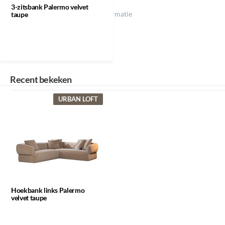
taupe
3-zitsbank Palermo velvet
Klik op een icoon voor meer informatie
taupe
Recent bekeken
URBAN LOFT
Hoekbank links Palermo
velvet taupe