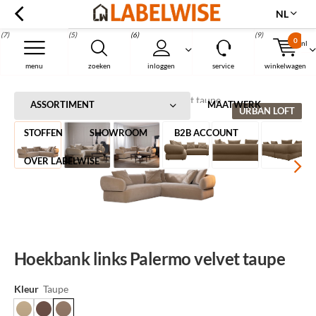
NL
(7)
(5)
(6)
(9)
0
nl
Menu
menu
zoeken
inloggen
service
winkelwagen
Home
Hoekbank links Palermo velvet taupe
ASSORTIMENT
MAATWERK
URBAN LOFT
STOFFEN
SHOWROOM
B2B ACCOUNT
OVER LABELWISE
Hoekbank links Palermo velvet taupe
Kleur
Taupe