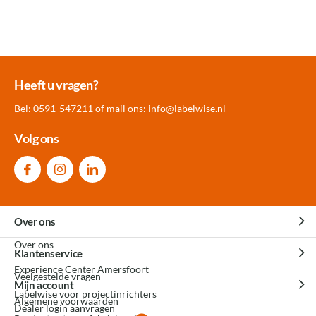
Meer dan 30.000
Experience
Producten uit
Heeft u vragen?
producten op voorraad
Center Amersfoort
eigen fabriek
Bel: 0591-547211 of mail ons:
info@labelwise.nl
Volg ons
Over ons
Over ons
Klantenservice
Experience Center Amersfoort
Veelgestelde vragen
Mijn account
Labelwise voor projectinrichters
Algemene voorwaarden
Dealer login aanvragen