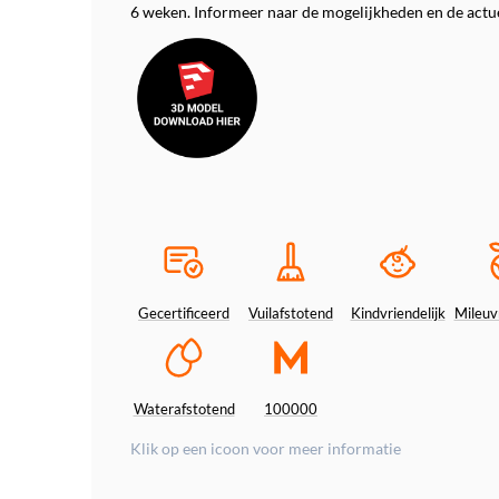
6 weken. Informeer naar de mogelijkheden en de actue
Gecertificeerd
Vuilafstotend
Kindvriendelijk
Mileuvr
Waterafstotend
100000
Klik op een icoon voor meer informatie