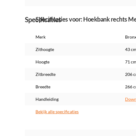
Specificaties
Specificaties voor: Hoekbank rechts Me
Merk
Bron
Zithoogte
43 c
Hoogte
71 c
Zitbreedte
206 
Breedte
266 
Handleiding
Downl
Bekijk alle specificaties
Maatwerk