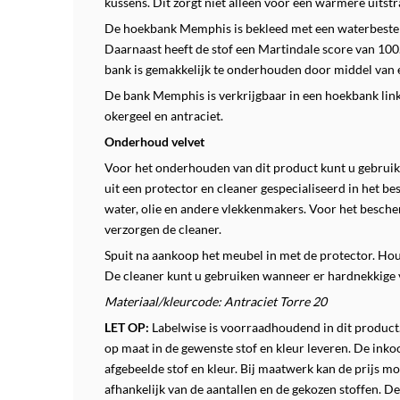
kussens. Dit zorgt niet alleen voor een warmere uitst
De hoekbank Memphis is bekleed met een waterbestendi
Daarnaast heeft de stof een Martindale score van 100.00
bank is gemakkelijk te onderhouden door middel van 
De bank Memphis is verkrijgbaar in een hoekbank link
okergeel en antraciet.
Onderhoud velvet
Voor het onderhouden van dit product kunt u gebruik 
uit een protector en cleaner gespecialiseerd in het b
water, olie en andere vlekkenmakers.
Voor het besche
verzorgen de cleaner.
Spuit na aankoop het meubel in met de protector. Ho
De cleaner kunt u gebruiken wanneer er hardnekkige 
Materiaal/kleurcode: Antraciet Torre 20
LET OP:
Labelwise is voorraadhoudend in dit product.
op maat in de gewenste stof en kleur leveren. De inkoop
afgebeelde stof en kleur. Bij maatwerk kan de prijs moge
afhankelijk van de aantallen en de gekozen stoffen. De