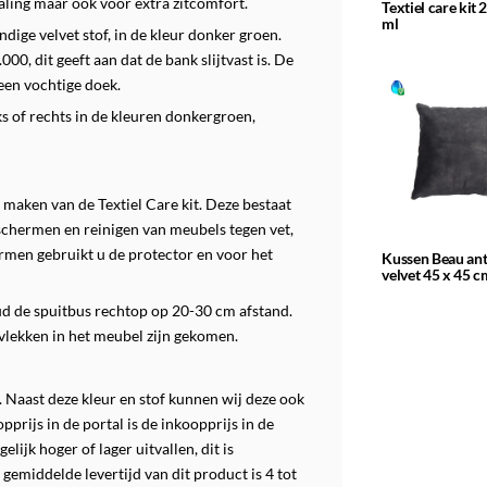
raling maar ook voor extra zitcomfort.
Textiel care kit 
ml
ge velvet stof, in de kleur donker groen.
0, dit geeft aan dat de bank slijtvast is. De
een vochtige doek.
s of rechts in de kleuren donkergroen,
maken van de Textiel Care kit.
Deze bestaat
eschermen en reinigen van meubels tegen vet,
rmen gebruikt u de protector en voor het
Kussen Beau ant
velvet 45 x 45 c
ud de spuitbus rechtop op 20-30 cm afstand.
vlekken in het meubel zijn gekomen.
 Naast deze kleur en stof kunnen wij deze ook
prijs in de portal is de inkoopprijs in de
lijk hoger of lager uitvallen, dit is
 gemiddelde levertijd van dit product is 4 tot