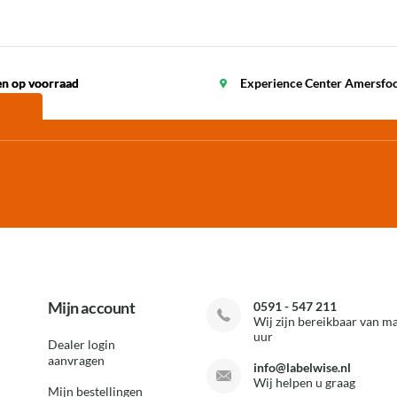
en op voorraad
en op voorraad
Experience Center Amersfo
Mijn account
0591 - 547 211
Wij zijn bereikbaar van ma
uur
Dealer login
aanvragen
info@labelwise.nl
Wij helpen u graag
Mijn bestellingen