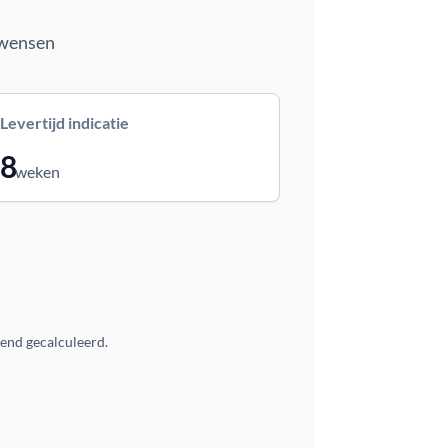
 wensen
Levertijd indicatie
8
weken
vend gecalculeerd.