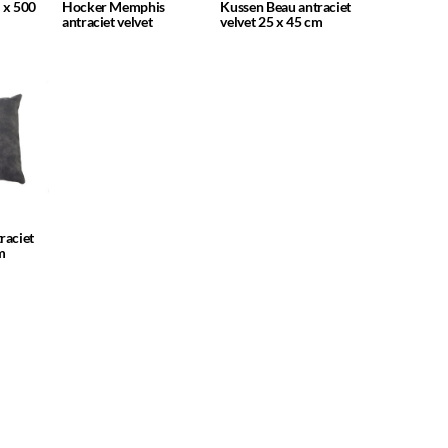
2 x 500
Hocker Memphis
Kussen Beau antraciet
antraciet velvet
velvet 25 x 45 cm
raciet
m