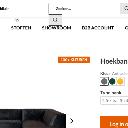
bilair
(2)
K
STOFFEN
SHOWROOM
B2B ACCOUNT
O
Hoekbank
100+ KLEUREN
Kleur
Antracie
Type bank
2,5-zits
3-zi
Log in 