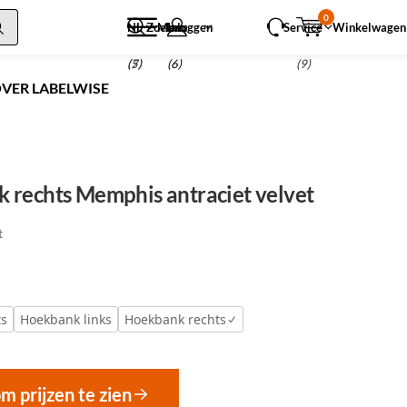
0
NL
Zoeken
Menu
Inloggen
Service
Winkelwagen
(5)
(7)
(6)
(9)
VER LABELWISE
 rechts Memphis antraciet velvet
t
ts
Hoekbank links
Hoekbank rechts
om prijzen te zien