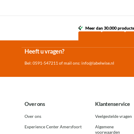
Meer dan 30.000 product
Meer dan 30.000 product
Heeft u vragen?
Bel: 0591-547211 of mail ons:
info@labelwise.nl
Over ons
Klantenservice
Over ons
Veelgestelde vragen
Experience Center Amersfoort
Algemene
voorwaarden