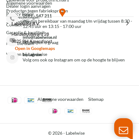
Algemene voorwaarden
Dealer login aanvragen
Producten tegen fabrieksprijzen
Privacy Policy
0591 - 547 211
Mijn bestellingen
Wij zijn bereikbaar van maandag t/m vrijdag tussen 8:30 -
3D modellen
Labelwise B.V.
Contact
12:45 uur en 13:15 - 17:00 uur
Garantie & kwaliteit
Hanzeboulevard 28
info@labelwise.nl
3825 PH Amersfoort
Wij helpen u graag
Meet the team
Open in Googlemaps
Werken bij Labelwise
Instagram
Volg ons ook op Instagram om op de hoogte te blijven
Algemene voorwaarden
Sitemap
© 2026 -
Labelwise