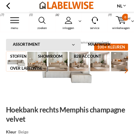
NL
(7)
(5)
(6)
(9)
0
nl
Menu
menu
zoeken
inloggen
service
winkelwagen
Home
Hoekbank rechts Memphis champagne velvet
ASSORTIMENT
MAATWERK
100+ KLEUREN
STOFFEN
SHOWROOM
B2B ACCOUNT
OVER LABELWISE
Hoekbank rechts Memphis champagne
velvet
Kleur
Beige