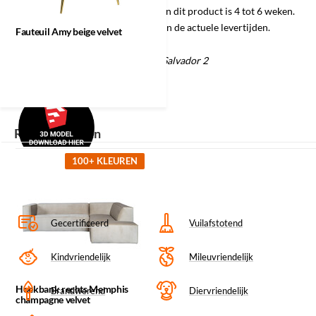
Fauteuil Amy
stoffen. De gemiddelde levertijd van dit product is 4 tot 6 weken.
beige velvet
Informeer naar de mogelijkheden en de actuele levertijden.
Fauteuil Amy beige velvet
Materiaal/kleurcode: Champagne Salvador 2
Recent bekeken
100+ KLEUREN
Gecertificeerd
Vuilafstotend
Kindvriendelijk
Mileuvriendelijk
Hoekbank rechts Memphis
Brandwerend
Diervriendelijk
champagne velvet