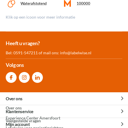
Waterafstotend
100000
Klik op een icoon voor meer informatie
Meer dan 30.000
Experience
Producten uit
Heeft u vragen?
producten op voorraad
Center Amersfoort
eigen fabriek
Bel: 0591-547211 of mail ons:
info@labelwise.nl
Volg ons
Over ons
Over ons
Klantenservice
Experience Center Amersfoort
Veelgestelde vragen
Mijn account
Labelwise voor projectinrichters