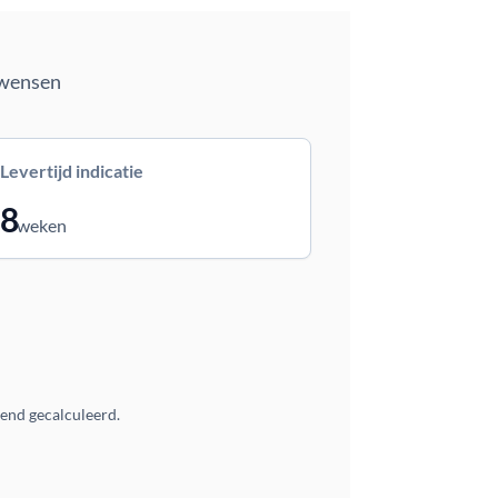
 wensen
Levertijd indicatie
8
weken
vend gecalculeerd.