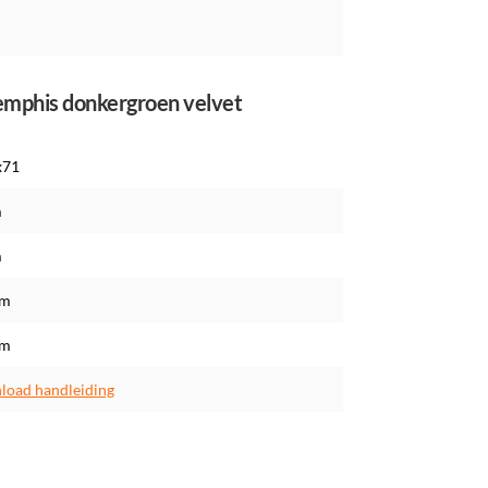
emphis donkergroen velvet
x71
m
m
cm
cm
oad handleiding