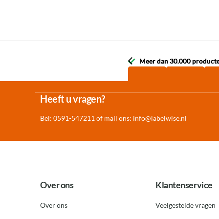
Meer dan 30.000 product
Meer dan 30.000 product
Heeft u vragen?
Bel: 0591-547211 of mail ons:
info@labelwise.nl
Over ons
Klantenservice
Over ons
Veelgestelde vragen