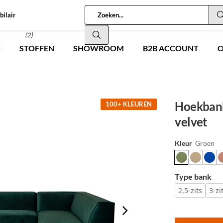
bilair
(2)
K
STOFFEN
SHOWROOM
B2B ACCOUNT
O
Hoekbank
100+ KLEUREN
velvet
Kleur
Groen
Type bank
2,5-zits
3-zi