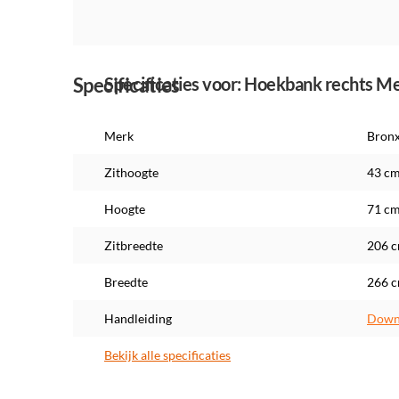
Specificaties
Specificaties voor: Hoekbank rechts M
Merk
Bron
Zithoogte
43 c
Hoogte
71 c
Zitbreedte
206 
Breedte
266 
Handleiding
Downl
Bekijk alle specificaties