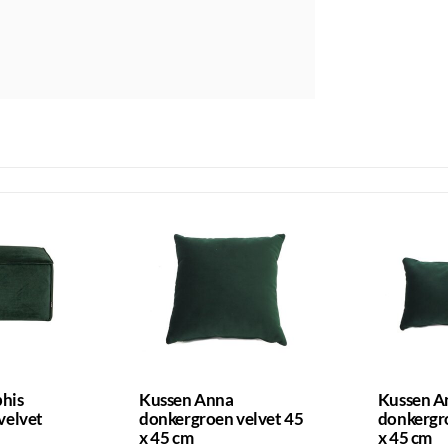
his
Kussen Anna
Kussen A
velvet
donkergroen velvet 45
donkergr
x 45 cm
x 45 cm