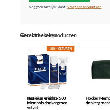
Nog geen zakelijke klant?
Vraag een account aan
Gerelateerde producten
Recent bekeken
100+ KLEUREN
Textiel care kit 2 x 500
Hoekbank rechts
Hocker Memp
ml
Memphis donkergroen
donkergroen 
velvet