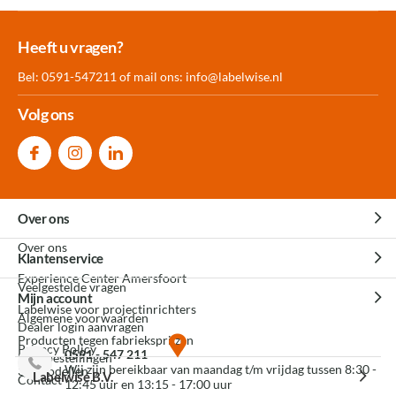
Meer dan 30.000
Experience
Producten uit
Heeft u vragen?
producten op voorraad
Center Amersfoort
eigen fabriek
Bel: 0591-547211 of mail ons:
info@labelwise.nl
Volg ons
Over ons
Over ons
Klantenservice
Experience Center Amersfoort
Veelgestelde vragen
Mijn account
Labelwise voor projectinrichters
Algemene voorwaarden
Dealer login aanvragen
Producten tegen fabrieksprijzen
Privacy Policy
0591 - 547 211
Mijn bestellingen
Wij zijn bereikbaar van maandag t/m vrijdag tussen 8:30 -
3D modellen
Labelwise B.V.
Contact
12:45 uur en 13:15 - 17:00 uur