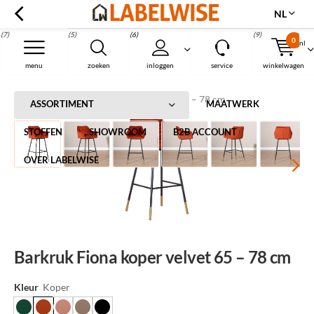
NL
(7)
(5)
(6)
(9)
0
nl
Menu
menu
zoeken
inloggen
service
winkelwagen
Home
Barkruk Fiona koper velvet 65 – 78 cm
ASSORTIMENT
MAATWERK
STOFFEN
SHOWROOM
B2B ACCOUNT
OVER LABELWISE
Barkruk Fiona koper velvet 65 – 78 cm
Kleur
Koper