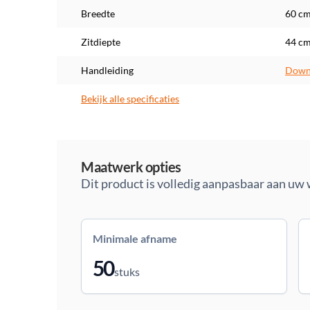
Breedte
60 c
Zitdiepte
44 c
Handleiding
Downl
Bekijk alle specificaties
Maatwerk
Maatwerk opties
Dit product is volledig aanpasbaar aan uw
Minimale afname
50
stuks