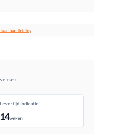
m
m
oad handleiding
 wensen
Levertijd indicatie
14
weken