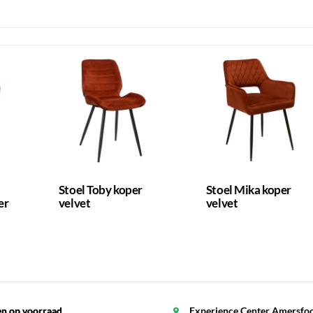
Stoel Toby koper
Stoel Mika koper
er
velvet
velvet
en op voorraad
en op voorraad
Experience Center Amersfo