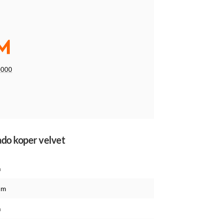
0000
tado koper velvet
m
cm
m