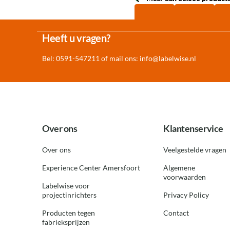
Heeft u vragen?
Bel: 0591-547211 of mail ons:
info@labelwise.nl
Over ons
Klantenservice
Over ons
Veelgestelde vragen
Experience Center Amersfoort
Algemene
voorwaarden
Labelwise voor
projectinrichters
Privacy Policy
Producten tegen
Contact
fabrieksprijzen