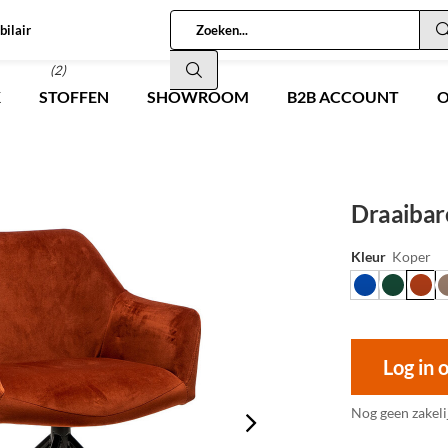
bilair
(2)
K
STOFFEN
SHOWROOM
B2B ACCOUNT
O
Draaibare
Kleur
Koper
Log in 
Nog geen zakeli