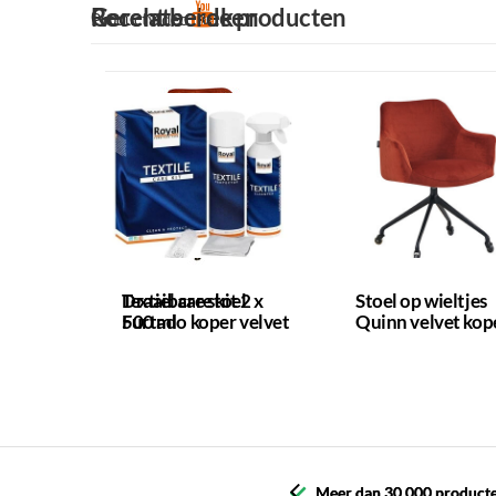
Gerelateerde producten
Recent bekeken
Productvideo
Textiel care kit 2 x
Draaibare stoel
Stoel op wieltjes
500 ml
Furtado koper velvet
Quinn velvet kop
Meer dan 30.000 product
Meer dan 30.000 product