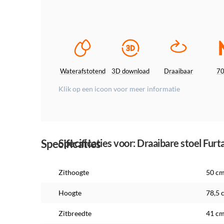
Waterafstotend
3D download
Draaibaar
7
Klik op een icoon voor meer informatie
Specificaties
Specificaties voor: Draaibare stoel Fur
Zithoogte
50 c
Hoogte
78,5 
Zitbreedte
41 c