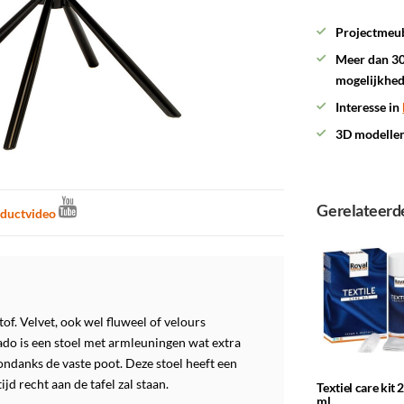
Projectmeub
Meer dan 30
mogelijkhe
Interesse in
3D modelle
Gerelateerd
ductvideo
of. Velvet, ook wel fluweel of velours
ado is een stoel met armleuningen wat extra
ondanks de vaste poot. Deze stoel heeft een
jd recht aan de tafel zal staan.
Textiel care kit 
ml