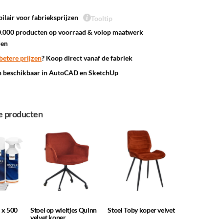
ilair voor fabrieksprijzen
Tooltip
.000 producten op voorraad & volop maatwerk
den
betere prijzen
? Koop direct vanaf de fabriek
n beschikbaar in AutoCAD en SketchUp
e producten
2 x 500
Stoel op wieltjes Quinn
Stoel Toby koper velvet
velvet koper