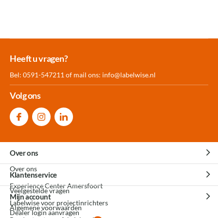
Meer dan 30.000
Experience
Producten uit
Heeft u vragen?
producten op voorraad
Center Amersfoort
eigen fabriek
Bel: 0591-547211 of mail ons:
info@labelwise.nl
Volg ons
Over ons
Over ons
Klantenservice
Experience Center Amersfoort
Veelgestelde vragen
Mijn account
Labelwise voor projectinrichters
Algemene voorwaarden
Dealer login aanvragen