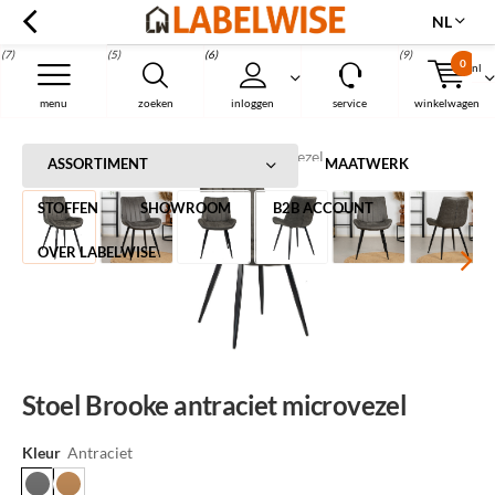
NL
(7)
(5)
(6)
(9)
0
nl
Menu
menu
zoeken
inloggen
service
winkelwagen
Home
Stoel Brooke antraciet microvezel
ASSORTIMENT
MAATWERK
STOFFEN
SHOWROOM
B2B ACCOUNT
OVER LABELWISE
Stoel Brooke antraciet microvezel
Kleur
Antraciet