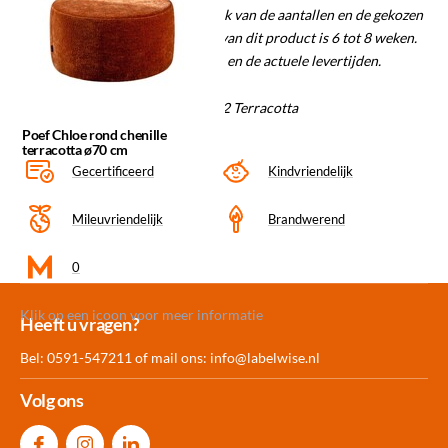
of lager uitvallen, dit is afhankelijk van de aantallen en de gekozen
stoffen. De gemiddelde levertijd van dit product is 6 tot 8 weken.
Informeer naar de mogelijkheden en de actuele levertijden.
Materiaal/kleurcode: Dress me 12 Terracotta
Poef Chloe rond chenille
terracotta ø70 cm
Gecertificeerd
Kindvriendelijk
Mileuvriendelijk
Brandwerend
0
Klik op een icoon voor meer informatie
Meer dan 30.000
Experience
Producten uit
Heeft u vragen?
producten op voorraad
Center Amersfoort
eigen fabriek
Bel: 0591-547211 of mail ons:
info@labelwise.nl
Volg ons