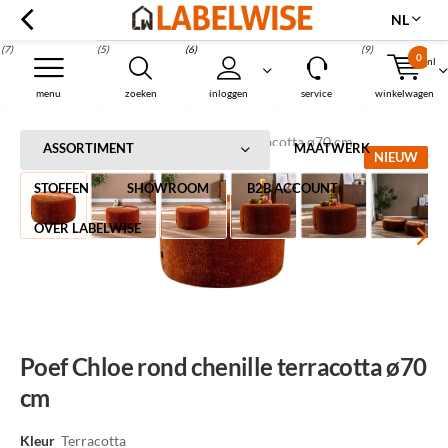
NL
(7)
(5)
(6)
(9)
0
nl
Menu
menu
zoeken
inloggen
service
winkelwagen
Home
Poef Chloe rond chenille terracotta ø70 cm
ASSORTIMENT
MAATWERK
NIEUW
STOFFEN
SHOWROOM
B2B ACCOUNT
OVER LABELWISE
Poef Chloe rond chenille terracotta ø70
cm
Kleur
Terracotta