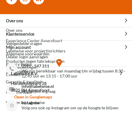
Over ons
Over ons
Klantenservice
Experience Center Amersfoort
Veelgestelde vragen
Mijn account
Labelwise voor projectinrichters
Algemene voorwaarden
Dealer login aanvragen
Producten tegen fabrieksprijzen
Privacy Policy
0591 - 547 211
Mijn bestellingen
Wij zijn bereikbaar van maandag t/m vrijdag tussen 8:30 -
3D modellen
Labelwise B.V.
Contact
12:45 uur en 13:15 - 17:00 uur
Garantie & kwaliteit
Hanzeboulevard 28
info@labelwise.nl
3825 PH Amersfoort
Wij helpen u graag
Meet the team
Open in Googlemaps
Werken bij Labelwise
Instagram
Volg ons ook op Instagram om op de hoogte te blijven