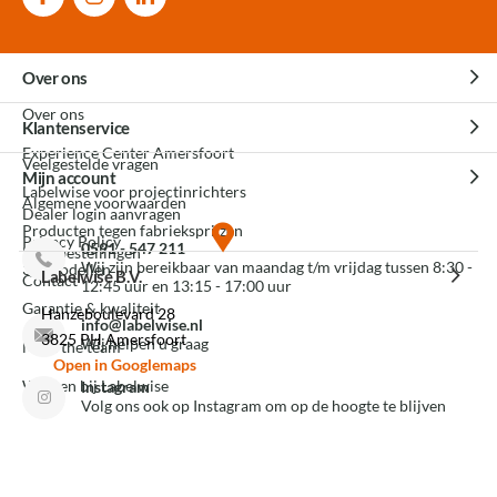
Over ons
Over ons
Klantenservice
Experience Center Amersfoort
Veelgestelde vragen
Mijn account
Labelwise voor projectinrichters
Algemene voorwaarden
Dealer login aanvragen
Producten tegen fabrieksprijzen
Privacy Policy
0591 - 547 211
Mijn bestellingen
Wij zijn bereikbaar van maandag t/m vrijdag tussen 8:30 -
3D modellen
Labelwise B.V.
Contact
12:45 uur en 13:15 - 17:00 uur
Garantie & kwaliteit
Hanzeboulevard 28
info@labelwise.nl
3825 PH Amersfoort
Wij helpen u graag
Meet the team
Open in Googlemaps
Werken bij Labelwise
Instagram
Volg ons ook op Instagram om op de hoogte te blijven