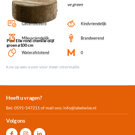
Materiaal/kleurcode: Eddy 14 olive green
Gecertificeerd
Kindvriendelijk
Mileuvriendelijk
Brandwerend
Poef Elle rond chenille olijf
groen ø100 cm
Waterafstotend
0
Klik op een icoon voor meer informatie
Meer dan 30.000
Experience
Producten uit
Heeft u vragen?
producten op voorraad
Center Amersfoort
eigen fabriek
Bel: 0591-547211 of mail ons:
info@labelwise.nl
Volg ons