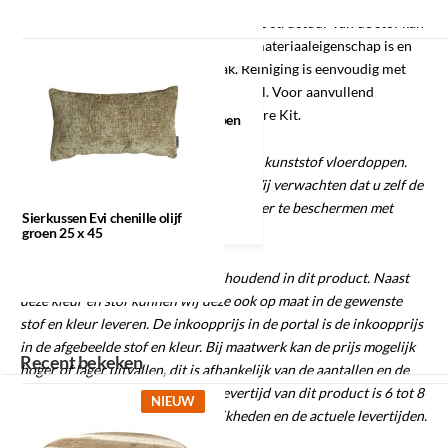
geschikt voor intensief gebruik. Door de structuur van de stof kan
shading ontstaan, wat een natuurlijke materiaaleigenschap is en
zorgt voor nuance in het oppervlak. Reiniging is eenvoudig met
een droge doek of zachte meubelborstel. Voor aanvullend
Sierkussen Evi
onderhoud adviseren wij een Textiel Care Kit.
chenille olijf groen
25 x 45
Let op:
Dit product wordt geleverd met kunststof vloerdoppen.
Dit is niet geschikt voor iedere vloer. Wij verwachten dat u zelf de
verantwoordelijkheid neemt om uw vloer te beschermen met
Sierkussen Evi chenille olijf
bijpassende vloerbeschermers.
groen 25 x 45
Belangrijk: Labelwise is voorraadhoudend in dit product. Naast
deze kleur en stof kunnen wij deze ook op maat in de gewenste
stof en kleur leveren. De inkoopprijs in de portal is de inkoopprijs
in de afgebeelde stof en kleur. Bij maatwerk kan de prijs mogelijk
Recent bekeken
hoger of lager uitvallen, dit is afhankelijk van de aantallen en de
gekozen stoffen. De gemiddelde levertijd van dit product is 6 tot 8
NIEUW
weken. Informeer naar de mogelijkheden en de actuele levertijden.