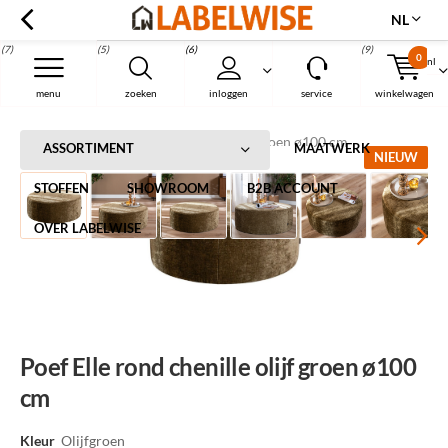
NL
(7)
(5)
(6)
(9)
0
nl
Menu
menu
zoeken
inloggen
service
winkelwagen
Home
Poef Elle rond chenille olijf groen ø100 cm
ASSORTIMENT
MAATWERK
NIEUW
STOFFEN
SHOWROOM
B2B ACCOUNT
OVER LABELWISE
Poef Elle rond chenille olijf groen ø100
cm
Kleur
Olijfgroen