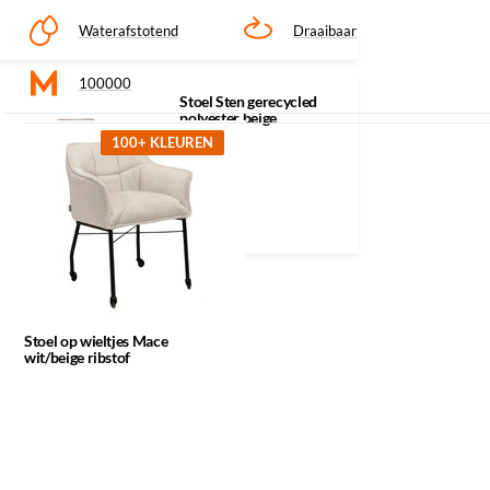
Waterafstotend
Draaibaar
100000
Recent bekeken
Stoel Sten gerecycled
polyester beige
Klik op een icoon voor meer informatie
100+ KLEUREN
Stoel op wieltjes Mace
wit/beige ribstof