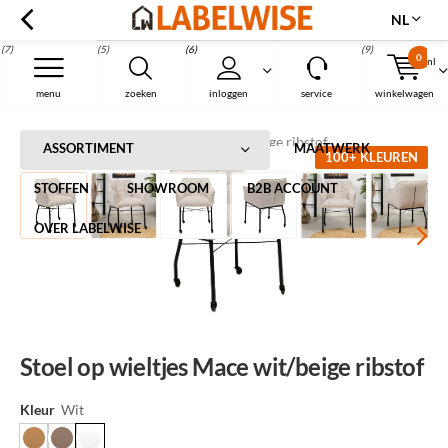
NL
(7)
(5)
(6)
(9)
0
nl
Menu
menu
zoeken
inloggen
service
winkelwagen
Home
Stoel op wieltjes Mace wit/beige ribstof
ASSORTIMENT
MAATWERK
100+ KLEUREN
STOFFEN
SHOWROOM
B2B ACCOUNT
OVER LABELWISE
Stoel op wieltjes Mace wit/beige ribstof
Kleur
Wit