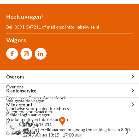
Meer dan 30.000
Experience
Producten uit
Heeft u vragen?
producten op voorraad
Center Amersfoort
eigen fabriek
Bel: 0591-547211 of mail ons:
info@labelwise.nl
Volg ons
Over ons
Over ons
Klantenservice
Experience Center Amersfoort
Veelgestelde vragen
Mijn account
Labelwise voor projectinrichters
Algemene voorwaarden
Dealer login aanvragen
Producten tegen fabrieksprijzen
Privacy Policy
0591 - 547 211
Mijn bestellingen
Wij zijn bereikbaar van maandag t/m vrijdag tussen 8:30 -
3D modellen
Labelwise B.V.
Contact
12:45 uur en 13:15 - 17:00 uur