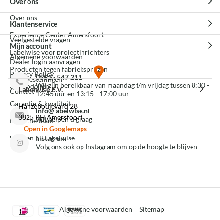
Over ons
Over ons
Klantenservice
Experience Center Amersfoort
Veelgestelde vragen
Mijn account
Labelwise voor projectinrichters
Algemene voorwaarden
Dealer login aanvragen
Producten tegen fabrieksprijzen
Privacy Policy
0591 - 547 211
Mijn bestellingen
Wij zijn bereikbaar van maandag t/m vrijdag tussen 8:30 -
3D modellen
Labelwise B.V.
Contact
12:45 uur en 13:15 - 17:00 uur
Garantie & kwaliteit
Hanzeboulevard 28
info@labelwise.nl
3825 PH Amersfoort
Wij helpen u graag
Meet the team
Open in Googlemaps
Werken bij Labelwise
Instagram
Volg ons ook op Instagram om op de hoogte te blijven
Algemene voorwaarden
Sitemap