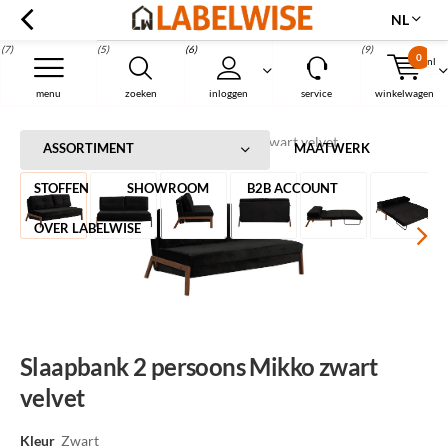
NL
(7)
(5)
(6)
(9)
0
nl
Menu
menu
zoeken
inloggen
service
winkelwagen
Home
Slaapbank 2 persoons Mikko zwart velvet
ASSORTIMENT
MAATWERK
STOFFEN
SHOWROOM
B2B ACCOUNT
OVER LABELWISE
Slaapbank 2 persoons Mikko zwart
velvet
Kleur
Zwart