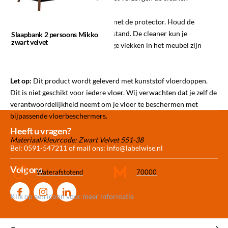
Spray na aankoop het meubel in met de protector. Houd de
spuitbus rechtop op 20-30 cm afstand. De cleaner kun je
Slaapbank 2 persoons Mikko
zwart velvet
gebruiken wanneer er hardnekkige vlekken in het meubel zijn
gekomen.
Let op:
Dit product wordt geleverd met kunststof vloerdoppen.
Dit is niet geschikt voor iedere vloer. Wij verwachten dat je zelf de
verantwoordelijkheid neemt om je vloer te beschermen met
bijpassende vloerbeschermers.
Meer dan 30.000
Experience
Producten uit
Heeft u vragen?
Materiaal/kleurcode: Zwart Velvet 551-38
producten op voorraad
Center Amersfoort
eigen fabriek
Bel: 0591-547211 of mail ons:
info@labelwise.nl
Volg ons
Waterafstotend
70000
Klik op een icoon voor meer informatie