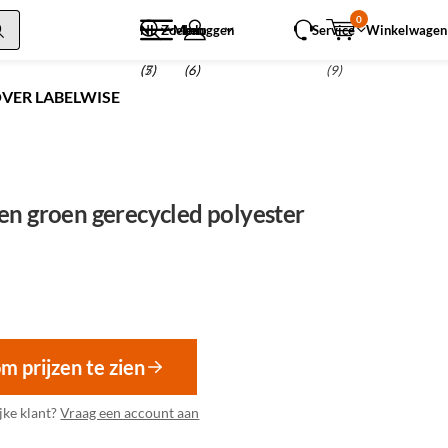
0
NL
Zoeken
Menu
Inloggen
Service
Winkelwagen
(5)
(7)
(6)
(9)
VER LABELWISE
en groen gerecycled polyester
om prijzen te zien
jke klant?
Vraag een account aan