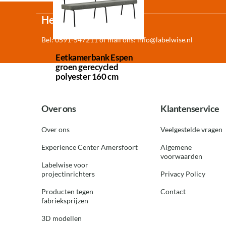
Heeft u vragen?
Bel: 0591-547211 of mail ons:
info@labelwise.nl
Eetkamerbank Espen
groen gerecycled
polyester 160 cm
Over ons
Klantenservice
Over ons
Veelgestelde vragen
Experience Center Amersfoort
Algemene
voorwaarden
Labelwise voor
projectinrichters
Privacy Policy
Producten tegen
Contact
fabrieksprijzen
3D modellen