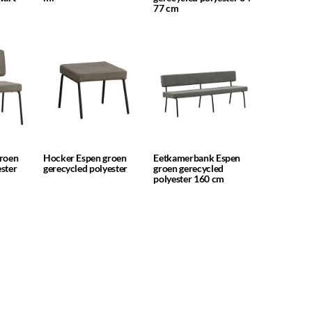
77 cm
groen
Hocker Espen groen
Eetkamerbank Espen
ester
gerecycled polyester
groen gerecycled
polyester 160 cm