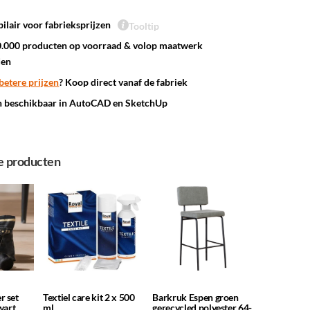
ilair voor fabrieksprijzen
Tooltip
.000 producten op voorraad & volop maatwerk
den
betere prijzen
? Koop direct vanaf de fabriek
n beschikbaar in AutoCAD en SketchUp
e producten
r set
Textiel care kit 2 x 500
Barkruk Espen groen
wart
ml
gerecycled polyester 64-