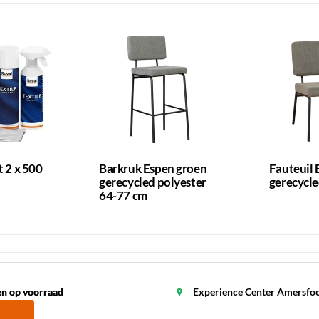
t 2 x 500
Barkruk Espen groen
Fauteuil 
gerecycled polyester
gerecycle
64-77 cm
en op voorraad
en op voorraad
Experience Center Amersfo