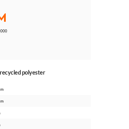
0000
erecycled polyester
cm
cm
m
m