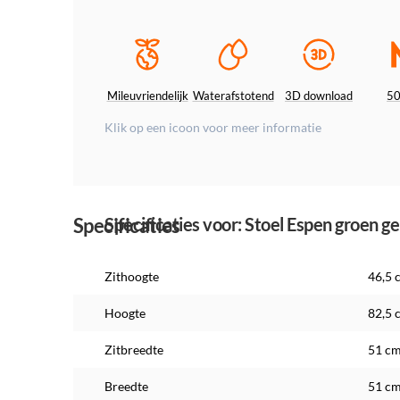
Mileuvriendelijk
Waterafstotend
3D download
5
Klik op een icoon voor meer informatie
Specificaties
Specificaties voor: Stoel Espen groen g
Zithoogte
46,5 
Hoogte
82,5 
Zitbreedte
51 c
Breedte
51 c