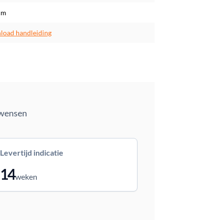
cm
oad handleiding
 wensen
Levertijd indicatie
14
weken