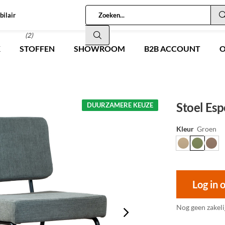
bilair
(2)
K
STOFFEN
SHOWROOM
B2B ACCOUNT
O
Stoel Esp
DUURZAMERE KEUZE
Kleur
Groen
Log in 
Nog geen zakeli