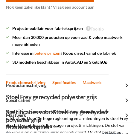
Nog geen zakelijke klant?
Vraag een account aan
Projectmeubilair voor fabrieksprijzen
Tooltip
Meer dan 30.000 producten op voorraad & volop maatwerk
mogelijkheden
Interesse in
betere prijzen
? Koop direct vanaf de fabriek
3D modellen beschikbaar in AutoCAD en SketchUp
Productomschrijving
Specificaties
Maatwerk
Productomschrijving
Stoel Frey gerecycled polyester grijs
Specificaties
Specificaties voor: Stoel Frey gerecycled
Stoel Frey is een comfortabele stoel met Scandinavische
Maatwerk
uitstraling. Door de hoge rugleuning en armleuningen is stoel Frey
polyester grijs
geschikt voor diverse horeca- en projectinrichtingen. De stof van
Gerelateerde producten
Maatwerk opties
de Frey is op duurzame wijze geproduceerd. De stof bestaat
Zithoogte
48 cm