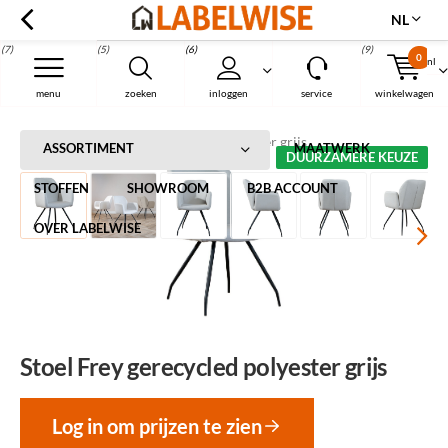
NL
(7)
(5)
(6)
(9)
0
nl
Menu
menu
zoeken
inloggen
service
winkelwagen
Home
Stoel Frey gerecycled polyester grijs
ASSORTIMENT
MAATWERK
DUURZAMERE KEUZE
STOFFEN
SHOWROOM
B2B ACCOUNT
OVER LABELWISE
Stoel Frey gerecycled polyester grijs
Log in om prijzen te zien