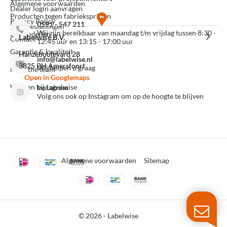
Algemene voorwaarden
Dealer login aanvragen
Producten tegen fabrieksprijzen
Privacy Policy
0591 - 547 211
Mijn bestellingen
Wij zijn bereikbaar van maandag t/m vrijdag tussen 8:30 -
3D modellen
Labelwise B.V.
Contact
12:45 uur en 13:15 - 17:00 uur
Garantie & kwaliteit
Hanzeboulevard 28
info@labelwise.nl
3825 PH Amersfoort
Wij helpen u graag
Meet the team
Open in Googlemaps
Werken bij Labelwise
Instagram
Volg ons ook op Instagram om op de hoogte te blijven
Algemene voorwaarden
Sitemap
© 2026 -
Labelwise