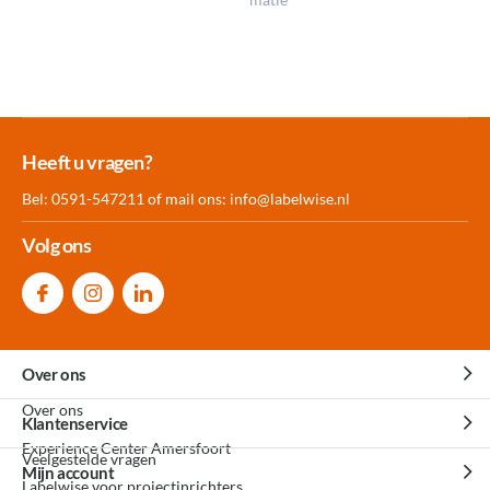
Meer dan 30.000
Experience
Producten uit
Heeft u vragen?
producten op voorraad
Center Amersfoort
eigen fabriek
Bel: 0591-547211 of mail ons:
info@labelwise.nl
Volg ons
Over ons
Over ons
Klantenservice
Experience Center Amersfoort
Veelgestelde vragen
Mijn account
Labelwise voor projectinrichters