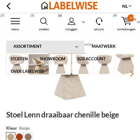
NL
(7)
(5)
(6)
(9)
0
nl
Menu
menu
zoeken
inloggen
service
winkelwagen
Home
Stoel Lenn draaibaar chenille beige
ASSORTIMENT
MAATWERK
STOFFEN
SHOWROOM
B2B ACCOUNT
OVER LABELWISE
Stoel Lenn draaibaar chenille beige
Kleur
Beige